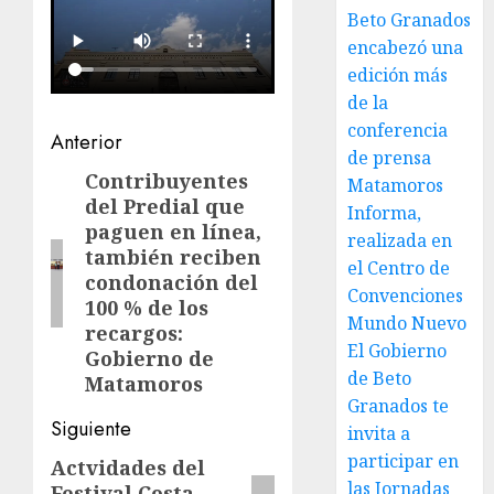
Beto Granados
encabezó una
edición más
de la
conferencia
Post
Anterior
de prensa
navigation
Contribuyentes
Entrada
Matamoros
del Predial que
anterior:
Informa,
paguen en línea,
realizada en
también reciben
el Centro de
condonación del
Convenciones
100 % de los
Mundo Nuevo
recargos:
El Gobierno
Gobierno de
de Beto
Matamoros
Granados te
Siguiente
invita a
participar en
Actvidades del
Siguiente
las Jornadas
Festival Costa