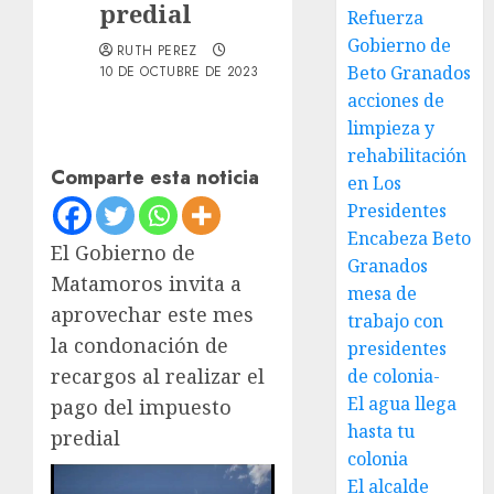
predial
Refuerza
Gobierno de
RUTH PEREZ
Beto Granados
10 DE OCTUBRE DE 2023
acciones de
limpieza y
rehabilitación
Comparte esta noticia
en Los
Presidentes
Encabeza Beto
El Gobierno de
Granados
Matamoros invita a
mesa de
aprovechar este mes
trabajo con
la condonación de
presidentes
recargos al realizar el
de colonia-
El agua llega
pago del impuesto
hasta tu
predial
colonia
El alcalde