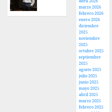
abril 2026
Presidentes
mesa
marzo 2026
de
febrero 2026
31 DE
trabajo
JULIO DE
enero 2026
con
2026
presidentes
diciembre
0
de
2025
colonia-
noviembre
2025
30 DE
octubre 2025
JULIO DE
2026
septiembre
0
2025
agosto 2025
julio 2025
junio 2025
mayo 2025
abril 2025
marzo 2025
febrero 2025