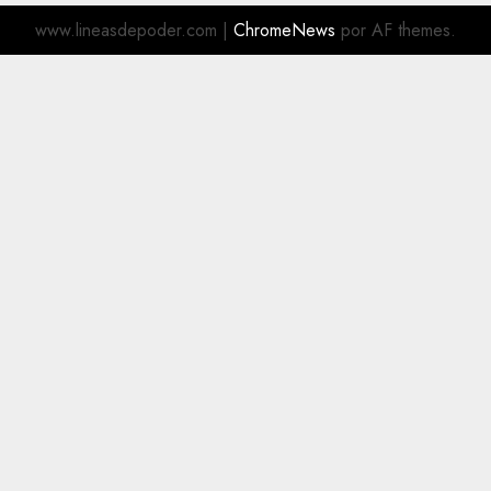
www.lineasdepoder.com
|
ChromeNews
por AF themes.