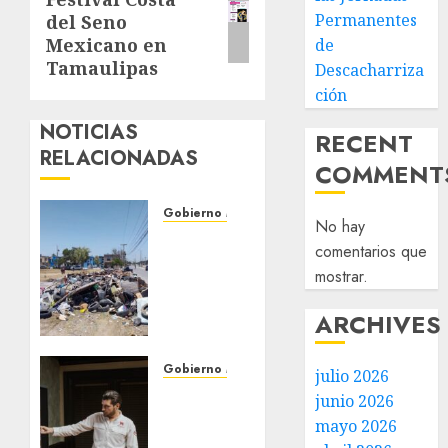
entrada:
Permanentes
del Seno
Mexicano en
de
Tamaulipas
Descacharriza
ción
NOTICIAS
RECENT
RELACIONADAS
COMMENT
Gobierno Matamoros
No hay
Refuerza
comentarios que
Gobierno
mostrar.
de Beto
Granados
ARCHIVES
acciones
de
limpieza
Gobierno Matamoros
julio 2026
y
Encabeza
junio 2026
rehabilitación
Beto
mayo 2026
en Los
Granados