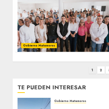
Gobierno Matamoros
Paginación
1
2
de
entradas
TE PUEDEN INTERESAR
Gobierno Matamoros
Refuerza Gobierno de Beto