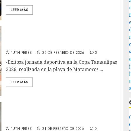
LEER MÁS
En Matamoros apostamos por el turismo
deportivo: Beto Granados
RUTH PEREZ
22 DE FEBRERO DE 2026
0
-Exitosa jornada deportiva en la Copa Tamaulipas
j
2026, realizada en la playa de Matamoros....
LEER MÁS
La Visión del Gobernador Américo Villarreal
tiene Eco en Matamoros: Beto Granados
RUTH PEREZ
21 DE FEBRERO DE 2026
0