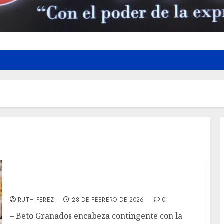
Familias matamorenses vibran felices con
desfile de las Fiestas Mexicanas
RUTH PEREZ
28 DE FEBRERO DE 2026
0
– Beto Granados encabeza contingente con la