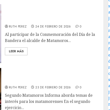
Alcalde Matamoros Beto Granados
j
conmemora » Día de la Bandera»
RUTH PEREZ
24 DE FEBRERO DE 2026
0
Al participar de la Conmemoración del Día de la
Bandera el alcalde de Matamoros...
LEER MÁS
No habrá tolerancia para la corrupción”:
Beto Granados
RUTH PEREZ
23 DE FEBRERO DE 2026
0
j
Segundo Matamoros Informa aborda temas de
interés para los matamorenses En el segundo
ejercicio...