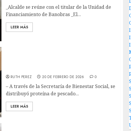
_Alcalde se reúne con el titular de la Unidad de
Financiamiento de Banobras _El...
LEER MÁS
Fortalece alcalde Beto Granados seguridad
alimentaria con entrega de paquetes
P
“NUTRIMAR” a mil familias
RUTH PEREZ
20 DE FEBRERO DE 2026
0
– A través de la Secretaría de Bienestar Social, se
distribuyó proteína de pescado...
LEER MÁS
Con la participación Ciudadana*Matamoros