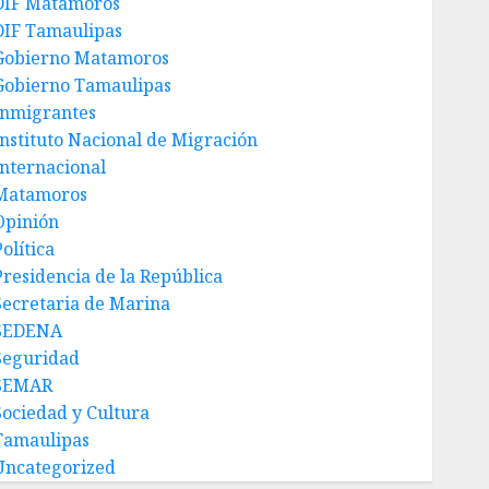
DIF Matamoros
DIF Tamaulipas
Gobierno Matamoros
Gobierno Tamaulipas
Inmigrantes
Instituto Nacional de Migración
Internacional
Matamoros
Opinión
olítica
Presidencia de la República
Secretaria de Marina
SEDENA
Seguridad
SEMAR
Sociedad y Cultura
Tamaulipas
Uncategorized