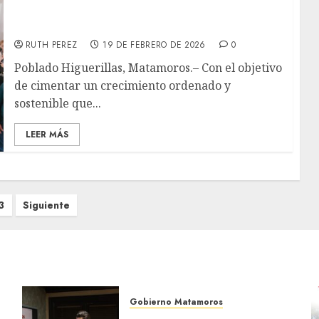
avanza en el desarrollo integral de las
Higuerillas: Beto Granados
RUTH PEREZ
19 DE FEBRERO DE 2026
0
Poblado Higuerillas, Matamoros.– Con el objetivo
de cimentar un crecimiento ordenado y
sostenible que...
LEER MÁS
3
Siguiente
Gobierno Matamoros