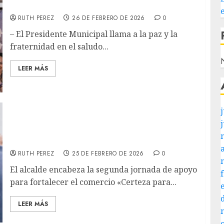
levantar muros”: Beto Granados
RUTH PEREZ
26 DE FEBRERO DE 2026
0
– El Presidente Municipal llama a la paz y la
fraternidad en el saludo...
N
LEER MÁS
j
Trabajamos por la estabilidad y confianza de
los negocios que mueven a Matamoros»: Beto
Granados
RUTH PEREZ
25 DE FEBRERO DE 2026
0
El alcalde encabeza la segunda jornada de apoyo
para fortalecer el comercio «Certeza para...
LEER MÁS