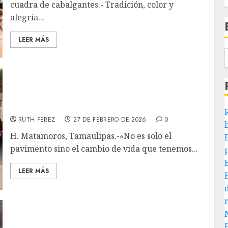
cuadra de cabalgantes.- Tradición, color y
alegría...
LEER MÁS
Con inversión superior a 2.3 mdp, Beto
Granados cumple con nueva pavimentación
en Nueva Jerusalén
RUTH PEREZ
27 DE FEBRERO DE 2026
0
H. Matamoros, Tamaulipas.-«No es solo el
pavimento sino el cambio de vida que tenemos...
LEER MÁS
Siempre será mejor construir puentes que