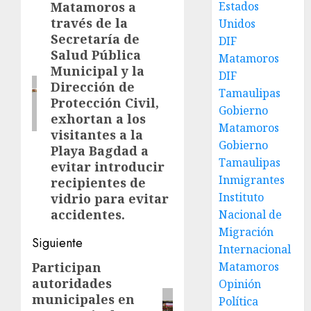
Estados
Matamoros a
anterior:
través de la
Unidos
Secretaría de
DIF
Salud Pública
Matamoros
Municipal y la
DIF
Dirección de
Tamaulipas
Protección Civil,
Gobierno
exhortan a los
Matamoros
visitantes a la
Gobierno
Playa Bagdad a
Tamaulipas
evitar introducir
Inmigrantes
recipientes de
Instituto
vidrio para evitar
accidentes.
Nacional de
Migración
Siguiente
Internacional
Matamoros
Participan
Siguiente
autoridades
Opinión
entrada:
municipales en
Política