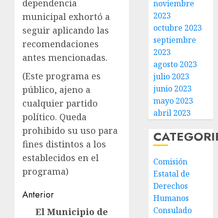
dependencia
noviembre
2023
municipal exhortó a
octubre 2023
seguir aplicando las
septiembre
recomendaciones
2023
antes mencionadas.
agosto 2023
(Este programa es
julio 2023
junio 2023
público, ajeno a
mayo 2023
cualquier partido
abril 2023
político. Queda
prohibido su uso para
CATEGORI
fines distintos a los
establecidos en el
Comisión
programa)
Estatal de
Derechos
Post
Anterior
Humanos
navigation
Consulado
El Municipio de
Entrada