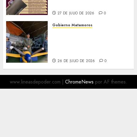
Descacharrización
27 DE JULIO DE 2026
0
Gobierno Matamoros
Más de 16 mil visitantes
disfrutan la Exposición
Militar «La Gran Fuerza de
México
26 DE JULIO DE 2026
0
www.lineasdepoder.com
|
ChromeNews
por AF themes.