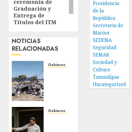
ceremonia de
Presidencia
Graduación y
de la
Entrega de
República
Títulos del ITM
Secretaria de
Marina
SEDENA
NOTICIAS
Seguridad
RELACIONADAS
SEMAR
Sociedad y
Gobierno Matamoros
Cultura
Refuerza
Tamaulipas
Gobierno
Uncategorized
de Beto
Granados
acciones
de
limpieza
Gobierno Matamoros
y
Encabeza
rehabilitación
Beto
en Los
Granados