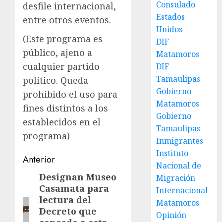
Consulado
desfile internacional,
Estados
entre otros eventos.
Unidos
(Este programa es
DIF
público, ajeno a
Matamoros
cualquier partido
DIF
Tamaulipas
político. Queda
Gobierno
prohibido el uso para
Matamoros
fines distintos a los
Gobierno
establecidos en el
Tamaulipas
programa)
Inmigrantes
Instituto
Post
Anterior
Nacional de
navigation
Designan Museo
Entrada
Migración
Casamata para
Internacional
anterior:
lectura del
Matamoros
Decreto que
Opinión