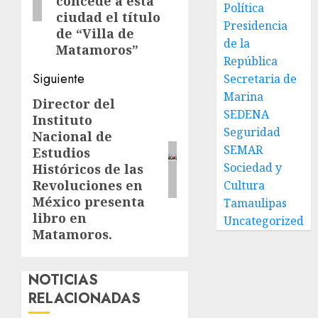
concede a esta
Política
ciudad el título
Presidencia
de “Villa de
de la
Matamoros”
República
Siguiente
Secretaria de
Marina
Director del
Siguiente
SEDENA
Instituto
entrada:
Seguridad
Nacional de
SEMAR
Estudios
Sociedad y
Históricos de las
Revoluciones en
Cultura
México presenta
Tamaulipas
libro en
Uncategorized
Matamoros.
NOTICIAS
RELACIONADAS