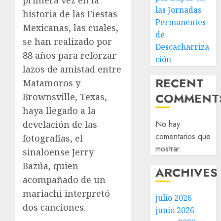
primera vez en la
las Jornadas
historia de las Fiestas
Permanentes
Mexicanas, las cuales,
de
se han realizado por
Descacharriza
88 años para reforzar
ción
lazos de amistad entre
RECENT
Matamoros y
COMMENT
Brownsville, Texas,
haya llegado a la
No hay
develación de las
comentarios que
fotografías, el
mostrar.
sinaloense Jerry
Bazúa, quien
ARCHIVES
acompañado de un
mariachi interpretó
julio 2026
dos canciones.
junio 2026