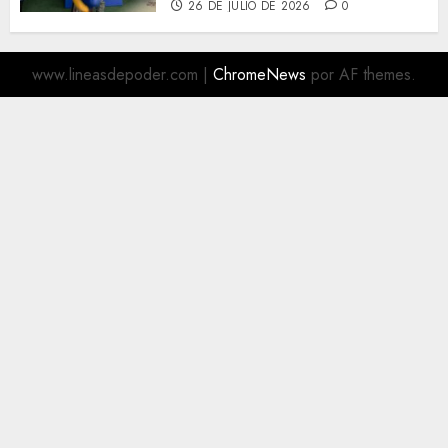
26 DE JULIO DE 2026
0
www.lineasdepoder.com
|
ChromeNews
por AF themes.