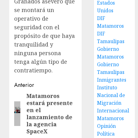
Granados aseveró que
Estados
se montará un
Unidos
DIF
operativo de
Matamoros
seguridad con el
DIF
propósito de que haya
Tamaulipas
tranquilidad y
Gobierno
ninguna persona
Matamoros
tenga algún tipo de
Gobierno
contratiempo.
Tamaulipas
Inmigrantes
Post
Anterior
Instituto
navigation
Nacional de
Matamoros
Entrada
estará presente
Migración
anterior:
en el
Internacional
lanzamiento de
Matamoros
la agencia
Opinión
SpaceX
Política