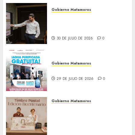
Gobierno Matamoros
Encabeza Beto Granados mesa
de trabajo con presidentes de
colonia-
30 DE JULIO DE 2026
0
Gobierno Matamoros
El agua llega hasta tu colonia
29 DE JULIO DE 2026
0
Gobierno Matamoros
El alcalde Beto Granados
encabezó una edición más de
la conferencia de prensa
Matamoros Informa,
realizada en el Centro de