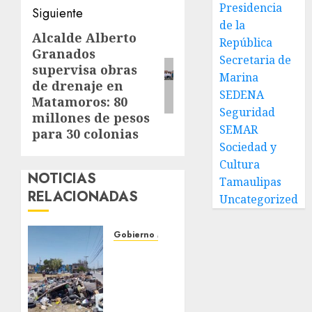
Presidencia
Siguiente
de la
Alcalde Alberto
Siguiente
República
Granados
entrada:
Secretaria de
supervisa obras
Marina
de drenaje en
SEDENA
Matamoros: 80
Seguridad
millones de pesos
SEMAR
para 30 colonias
Sociedad y
Cultura
NOTICIAS
Tamaulipas
RELACIONADAS
Uncategorized
Gobierno Matamoros
Refuerza
Gobierno
de Beto
Granados