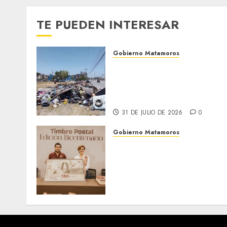
TE PUEDEN INTERESAR
Gobierno Matamoros
Refuerza Gobierno de Beto
Granados acciones de
limpieza y rehabilitación
en Los Presidentes
31 DE JULIO DE 2026
0
Gobierno Matamoros
El alcalde Beto Granados
encabezó una edición más
de la conferencia de prens
Matamoros Informa,
realizada en el Centro de
Convenciones Mundo Nuev
28 DE JULIO DE 2026
0