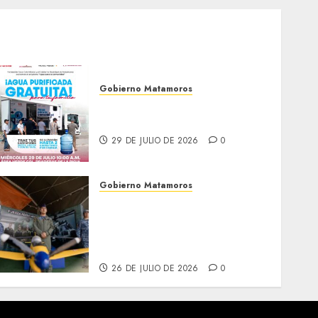
Gobierno Matamoros
El agua llega hasta tu
colonia
29 DE JULIO DE 2026
0
Gobierno Matamoros
Más de 16 mil visitantes
disfrutan la Exposición
Militar «La Gran Fuerza de
México
26 DE JULIO DE 2026
0