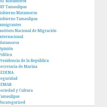
DIF Matamoros
DIF Tamaulipas
Gobierno Matamoros
Gobierno Tamaulipas
Inmigrantes
Instituto Nacional de Migración
Internacional
Matamoros
Opinión
olítica
Presidencia de la República
Secretaria de Marina
SEDENA
Seguridad
SEMAR
Sociedad y Cultura
Tamaulipas
Uncategorized