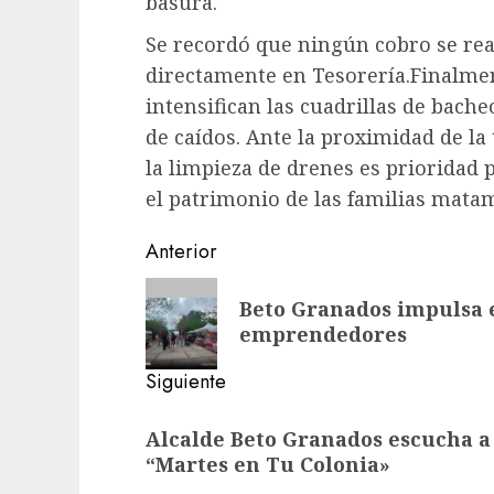
basura.
Se recordó que ningún cobro se real
directamente en Tesorería.Finalmen
intensifican las cuadrillas de bach
de caídos. Ante la proximidad de la
la limpieza de drenes es prioridad
el patrimonio de las familias mata
Post
Anterior
navigation
Entrada
Beto Granados impulsa e
anterior:
emprendedores
Siguiente
Siguiente
Alcalde Beto Granados escucha 
entrada:
“Martes en Tu Colonia»