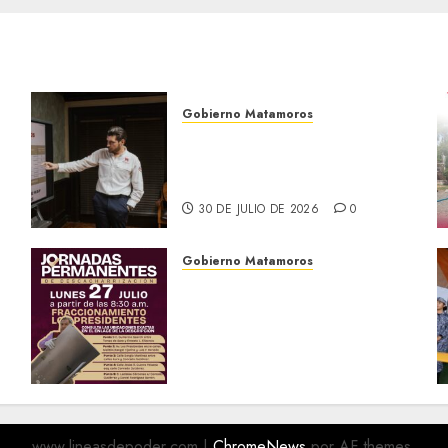
Gobierno Matamoros
Encabeza Beto Granados
mesa de trabajo con
presidentes de colonia-
30 DE JULIO DE 2026
0
Gobierno Matamoros
El Gobierno de Beto
Granados te invita a
a
participar en las Jornadas
Permanentes de
Descacharrización
o
27 DE JULIO DE 2026
0
www.lineasdepoder.com
|
ChromeNews
por AF themes.