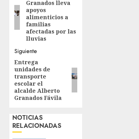
Granados lleva
anterior:
apoyos
alimenticios a
familias
afectadas por las
lluvias
Siguiente
Entrega
Siguiente
unidades de
entrada:
transporte
escolar el
alcalde Alberto
Granados Fávila
NOTICIAS
RELACIONADAS