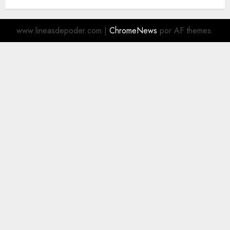
www.lineasdepoder.com
|
ChromeNews
por AF themes.