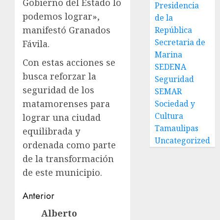
Gobierno del Estado lo
Presidencia
podemos lograr»,
de la
manifestó Granados
República
Secretaria de
Fávila.
Marina
Con estas acciones se
SEDENA
busca reforzar la
Seguridad
seguridad de los
SEMAR
matamorenses para
Sociedad y
Cultura
lograr una ciudad
Tamaulipas
equilibrada y
Uncategorized
ordenada como parte
de la transformación
de este municipio.
Post
Anterior
navigation
Alberto
Entrada