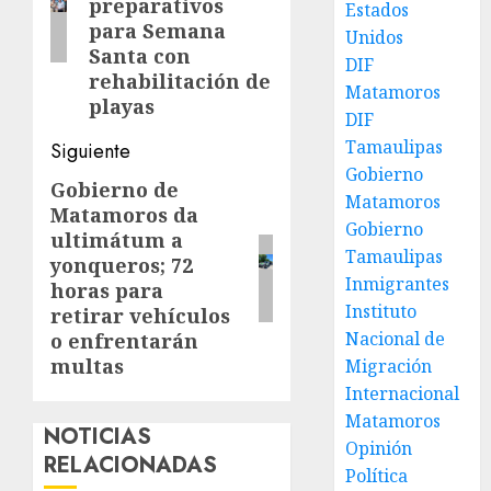
preparativos
Estados
para Semana
Unidos
Santa con
DIF
rehabilitación de
Matamoros
playas
DIF
Tamaulipas
Siguiente
Gobierno
Gobierno de
Siguiente
Matamoros
Matamoros da
entrada:
Gobierno
ultimátum a
Tamaulipas
yonqueros; 72
Inmigrantes
horas para
Instituto
retirar vehículos
Nacional de
o enfrentarán
multas
Migración
Internacional
Matamoros
NOTICIAS
Opinión
RELACIONADAS
Política