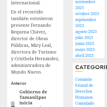
noviembre
internacional.
2023
En el recorrido
octubre 2023
también estuvieron
septiembre
presente Fernando
2023
agosto 2023
Requena Chávez,
julio 2023
director de Obras
junio 2023
Públicas, Miry Leal,
mayo 2023
directora de Turismo
abril 2023
y Cristhela Hernández,
administradora de
CATEGORI
Mundo Nuevo.
Comisión
Post
Anterior
Estatal de
navigation
Derechos
Gobierno de
Entrada
Tamaulipas
Humanos
anterior:
inicia
Consulado