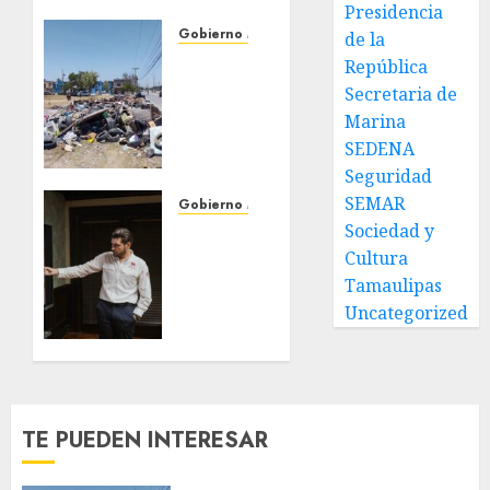
Presidencia
Gobierno Matamoros
de la
Refuerza
República
Gobierno
Secretaria de
de Beto
Marina
Granados
SEDENA
acciones
Seguridad
de
SEMAR
limpieza
Gobierno Matamoros
y
Sociedad y
Encabeza
rehabilitación
Beto
Cultura
en Los
Granados
Tamaulipas
Presidentes
mesa
Uncategorized
de
31 DE
trabajo
JULIO DE
con
2026
presidentes
0
de
TE PUEDEN INTERESAR
colonia-