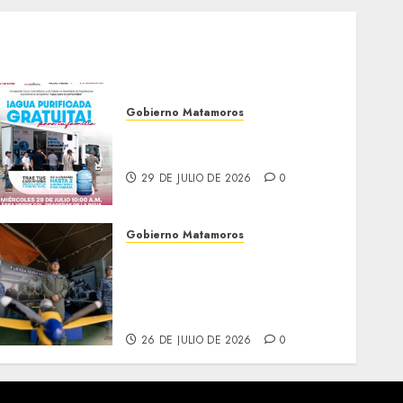
Gobierno Matamoros
El agua llega hasta tu
colonia
29 DE JULIO DE 2026
0
Gobierno Matamoros
Más de 16 mil visitantes
disfrutan la Exposición
Militar «La Gran Fuerza de
México
26 DE JULIO DE 2026
0