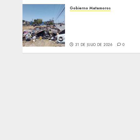
Gobierno Matamoros
Refuerza Gobierno de Beto
Granados acciones de
limpieza y rehabilitación
en Los Presidentes
31 DE JULIO DE 2026
0