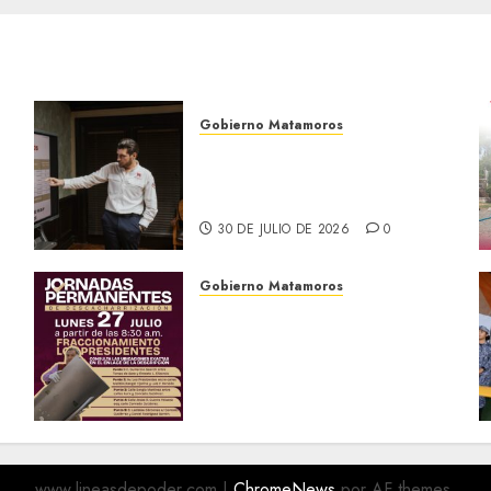
Gobierno Matamoros
Encabeza Beto Granados
mesa de trabajo con
presidentes de colonia-
30 DE JULIO DE 2026
0
Gobierno Matamoros
El Gobierno de Beto
Granados te invita a
a
participar en las Jornadas
Permanentes de
Descacharrización
o
27 DE JULIO DE 2026
0
www.lineasdepoder.com
|
ChromeNews
por AF themes.