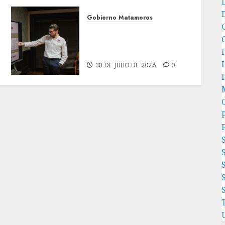
Gobierno Matamoros
Encabeza Beto Granados
mesa de trabajo con
presidentes de colonia-
30 DE JULIO DE 2026
0
P