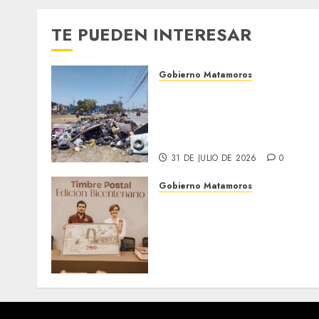
TE PUEDEN INTERESAR
Gobierno Matamoros
Refuerza Gobierno de Beto
Granados acciones de
limpieza y rehabilitación
en Los Presidentes
31 DE JULIO DE 2026
0
Gobierno Matamoros
El alcalde Beto Granados
encabezó una edición más
de la conferencia de prens
Matamoros Informa,
realizada en el Centro de
Convenciones Mundo Nuev
28 DE JULIO DE 2026
0