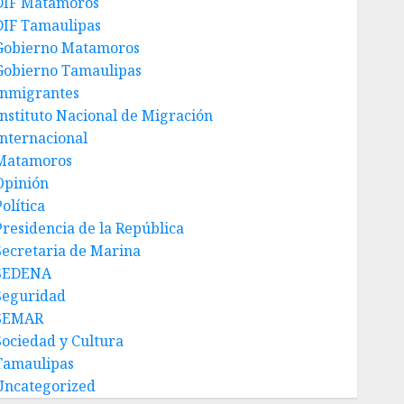
DIF Matamoros
DIF Tamaulipas
Gobierno Matamoros
Gobierno Tamaulipas
Inmigrantes
Instituto Nacional de Migración
Internacional
Matamoros
Opinión
olítica
Presidencia de la República
Secretaria de Marina
SEDENA
Seguridad
SEMAR
Sociedad y Cultura
Tamaulipas
Uncategorized