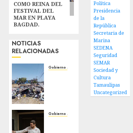
Política
COMO REINA DEL
FESTIVAL DEL
Presidencia
MAR EN PLAYA
de la
BAGDAD.
República
Secretaria de
Marina
NOTICIAS
SEDENA
RELACIONADAS
Seguridad
SEMAR
Gobierno Matamoros
Sociedad y
Refuerza
Cultura
Gobierno
Tamaulipas
de Beto
Uncategorized
Granados
acciones
de
limpieza
Gobierno Matamoros
y
Encabeza
rehabilitación
Beto