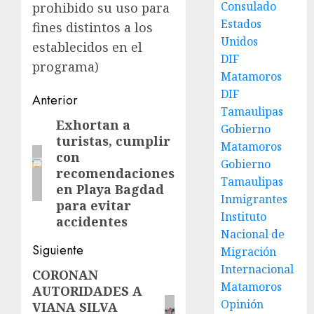
Consulado
prohibido su uso para
Estados
fines distintos a los
Unidos
establecidos en el
DIF
programa)
Matamoros
DIF
Post
Anterior
Tamaulipas
navigation
Exhortan a
Entrada
Gobierno
turistas, cumplir
anterior:
Matamoros
con
Gobierno
recomendaciones
Tamaulipas
en Playa Bagdad
Inmigrantes
para evitar
Instituto
accidentes
Nacional de
Siguiente
Migración
Internacional
CORONAN
Siguiente
Matamoros
AUTORIDADES A
entrada:
Opinión
VIANA SILVA