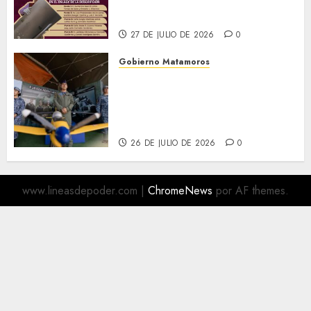
Jornadas Permanentes de
Descacharrización
27 DE JULIO DE 2026
0
Gobierno Matamoros
Más de 16 mil visitantes
disfrutan la Exposición
Militar «La Gran Fuerza de
México
26 DE JULIO DE 2026
0
www.lineasdepoder.com
|
ChromeNews
por AF themes.