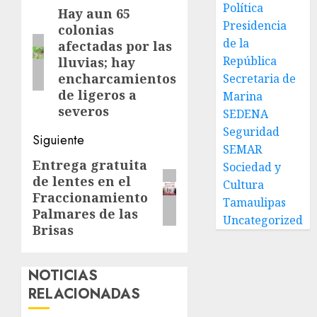
Política
navigation
Hay aun 65
Entrada
Presidencia
colonias
anterior:
de la
afectadas por las
República
lluvias; hay
encharcamientos
Secretaria de
de ligeros a
Marina
severos
SEDENA
Seguridad
Siguiente
SEMAR
Entrega gratuita
Siguiente
Sociedad y
de lentes en el
Cultura
entrada:
Fraccionamiento
Tamaulipas
Palmares de las
Uncategorized
Brisas
NOTICIAS
RELACIONADAS