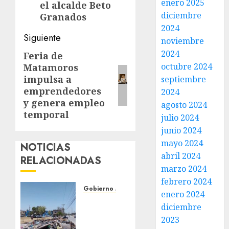
enero 2025
el alcalde Beto
diciembre
Granados
2024
Siguiente
noviembre
2024
Feria de
Siguiente
octubre 2024
Matamoros
entrada:
impulsa a
septiembre
emprendedores
2024
y genera empleo
agosto 2024
temporal
julio 2024
junio 2024
mayo 2024
NOTICIAS
abril 2024
RELACIONADAS
marzo 2024
febrero 2024
Gobierno Matamoros
enero 2024
Refuerza
diciembre
Gobierno
2023
de Beto