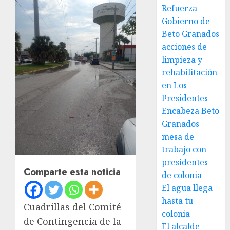
Refuerza
Gobierno de
Beto Granados
acciones de
limpieza y
rehabilitación
en Los
Presidentes
Encabeza Beto
Granados
mesa de
trabajo con
presidentes
Comparte esta noticia
de colonia-
El agua llega
hasta tu
Cuadrillas del Comité
colonia
de Contingencia de la
El alcalde