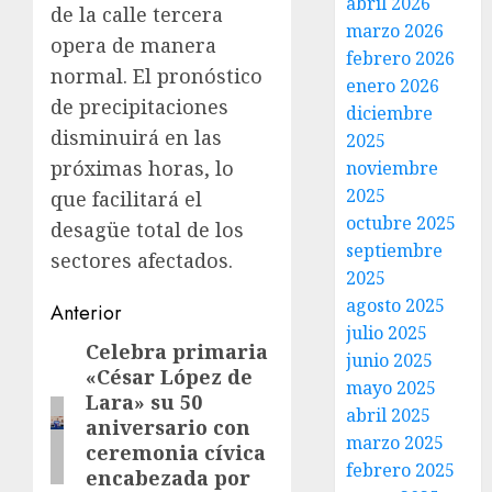
abril 2026
de la calle tercera
marzo 2026
opera de manera
febrero 2026
normal. El pronóstico
enero 2026
de precipitaciones
diciembre
disminuirá en las
2025
próximas horas, lo
noviembre
2025
que facilitará el
octubre 2025
desagüe total de los
septiembre
sectores afectados.
2025
agosto 2025
Post
Anterior
julio 2025
navigation
Celebra primaria
Entrada
junio 2025
«César López de
anterior:
mayo 2025
Lara» su 50
abril 2025
aniversario con
marzo 2025
ceremonia cívica
febrero 2025
encabezada por