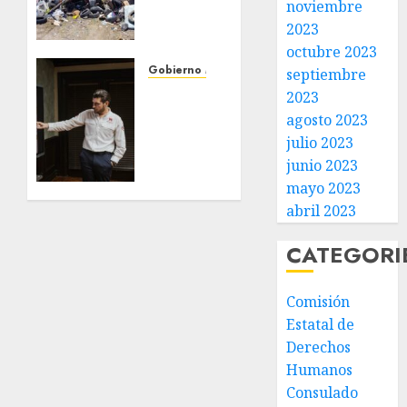
noviembre
Granados
2023
acciones
de
octubre 2023
limpieza
Gobierno Matamoros
septiembre
y
Encabeza
2023
rehabilitación
Beto
agosto 2023
en Los
Granados
julio 2023
Presidentes
mesa
junio 2023
de
mayo 2023
31 DE
trabajo
JULIO DE
abril 2023
con
2026
presidentes
0
CATEGORI
de
colonia-
Comisión
30 DE
Estatal de
JULIO DE
2026
Derechos
0
Humanos
Consulado