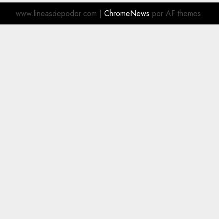
www.lineasdepoder.com
|
ChromeNews
por AF themes.