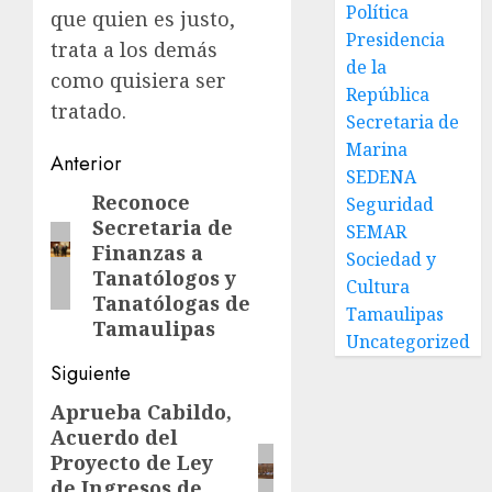
Política
que quien es justo,
Presidencia
trata a los demás
de la
como quisiera ser
República
tratado.
Secretaria de
Marina
Post
Anterior
SEDENA
navigation
Reconoce
Entrada
Seguridad
Secretaria de
SEMAR
anterior:
Finanzas a
Sociedad y
Tanatólogos y
Cultura
Tanatólogas de
Tamaulipas
Tamaulipas
Uncategorized
Siguiente
Aprueba Cabildo,
Siguiente
Acuerdo del
entrada:
Proyecto de Ley
de Ingresos de