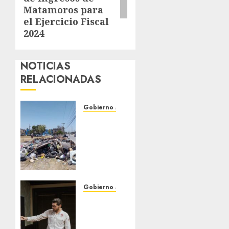
Matamoros para
el Ejercicio Fiscal
2024
NOTICIAS
RELACIONADAS
Gobierno Matamoros
Refuerza
Gobierno
de Beto
Granados
acciones
de
limpieza
Gobierno Matamoros
y
Encabeza
rehabilitación
Beto
en Los
Granados