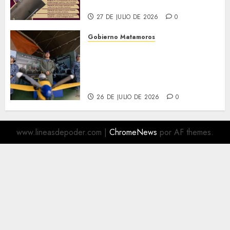
Descacharrización
27 DE JULIO DE 2026
0
Gobierno Matamoros
Más de 16 mil visitantes
disfrutan la Exposición
Militar «La Gran Fuerza de
México
26 DE JULIO DE 2026
0
www.lineasdepoder.com
|
ChromeNews
por AF themes.