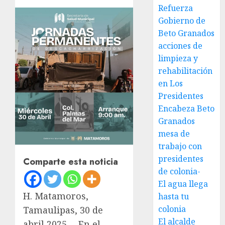
Refuerza
Gobierno de
Beto Granados
acciones de
limpieza y
rehabilitación
en Los
Presidentes
Encabeza Beto
Granados
mesa de
trabajo con
presidentes
Comparte esta noticia
de colonia-
El agua llega
H. Matamoros,
hasta tu
colonia
Tamaulipas, 30 de
El alcalde
abril 2025. – En el