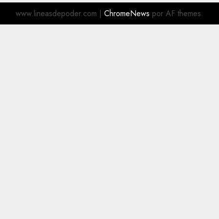
www.lineasdepoder.com
|
ChromeNews
por AF themes.