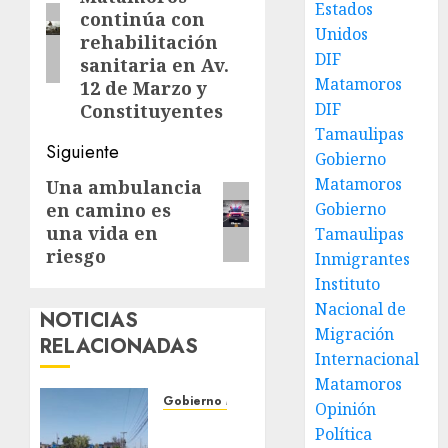
anterior:
Estados
continúa con
Unidos
rehabilitación
DIF
sanitaria en Av.
Matamoros
12 de Marzo y
DIF
Constituyentes
Tamaulipas
Siguiente
Gobierno
Matamoros
Una ambulancia
Siguiente
Gobierno
en camino es
entrada:
una vida en
Tamaulipas
riesgo
Inmigrantes
Instituto
Nacional de
NOTICIAS
Migración
RELACIONADAS
Internacional
Matamoros
Gobierno Matamoros
Opinión
Refuerza
Política