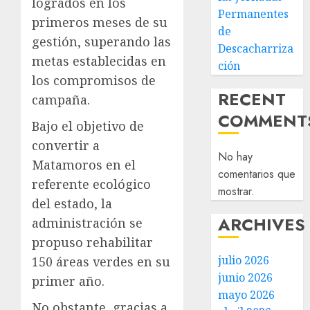
logrados en los
Permanentes
primeros meses de su
de
gestión, superando las
Descacharriza
metas establecidas en
ción
los compromisos de
RECENT
campaña.
COMMENT
Bajo el objetivo de
convertir a
No hay
Matamoros en el
comentarios que
referente ecológico
mostrar.
del estado, la
ARCHIVES
administración se
propuso rehabilitar
julio 2026
150 áreas verdes en su
junio 2026
primer año.
mayo 2026
No obstante, gracias a