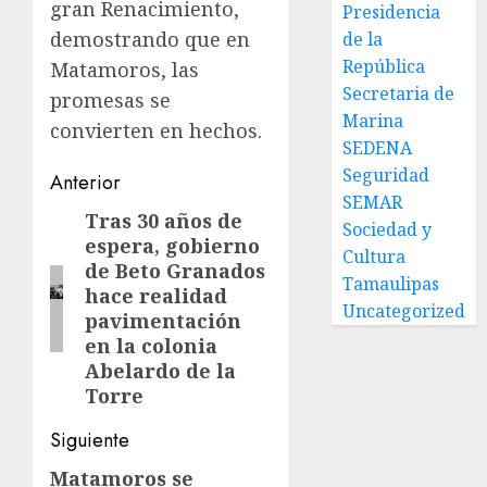
gran Renacimiento,
Presidencia
demostrando que en
de la
República
Matamoros, las
Secretaria de
promesas se
Marina
convierten en hechos.
SEDENA
Seguridad
Post
Anterior
SEMAR
navigation
Tras 30 años de
Entrada
Sociedad y
espera, gobierno
anterior:
Cultura
de Beto Granados
Tamaulipas
hace realidad
Uncategorized
pavimentación
en la colonia
Abelardo de la
Torre
Siguiente
Matamoros se
Siguiente