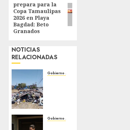
prepara para la
entrada:
Copa Tamaulipas
2026 en Playa
Bagdad: Beto
Granados
NOTICIAS
RELACIONADAS
Gobierno Matamoros
Refuerza
Gobierno
de Beto
Granados
acciones
de
limpieza
Gobierno Matamoros
y
Encabeza