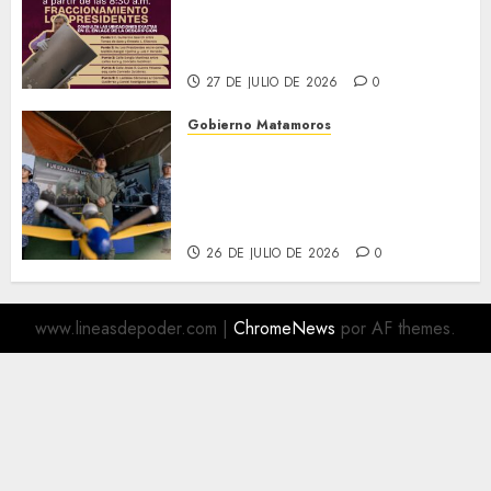
te invita a participar en las
Jornadas Permanentes de
Descacharrización
27 DE JULIO DE 2026
0
Gobierno Matamoros
Más de 16 mil visitantes
disfrutan la Exposición
Militar «La Gran Fuerza de
México
26 DE JULIO DE 2026
0
www.lineasdepoder.com
|
ChromeNews
por AF themes.