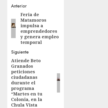
Post
Anterior
navigation
Feria de
Entrada
Matamoros
anterior:
impulsa a
emprendedores
y genera empleo
temporal
Siguiente
Atiende Beto
Siguiente
Granados
entrada:
peticiones
ciudadanas
durante el
programa
“Martes en tu
Colonia, en la
Chula Vista