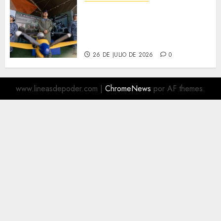
Más de 16 mil visitantes
disfrutan la Exposición
Militar «La Gran Fuerza de
México
26 DE JULIO DE 2026
0
www.lineasdepoder.com
|
ChromeNews
por AF themes.