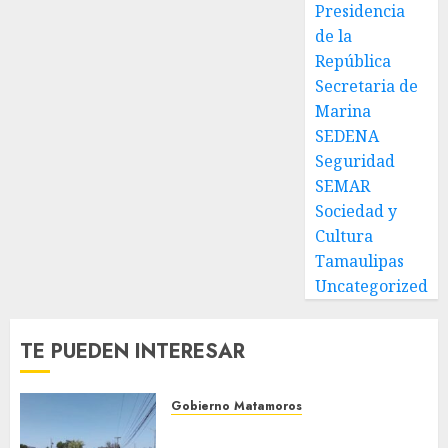
con
2026
Presidencia
presidentes
0
de la
de
República
colonia-
Secretaria de
Marina
30 DE
JULIO DE
SEDENA
2026
Seguridad
0
SEMAR
Sociedad y
Cultura
Tamaulipas
Uncategorized
TE PUEDEN INTERESAR
Gobierno Matamoros
Refuerza Gobierno de Beto