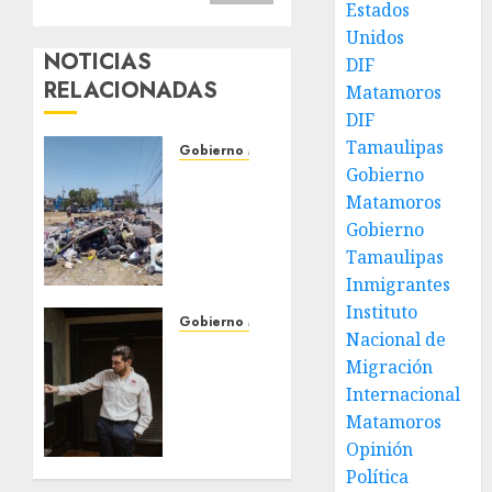
Estados
Unidos
NOTICIAS
DIF
RELACIONADAS
Matamoros
DIF
Tamaulipas
Gobierno Matamoros
Gobierno
Refuerza
Matamoros
Gobierno
de Beto
Gobierno
Granados
Tamaulipas
acciones
Inmigrantes
de
Instituto
limpieza
Gobierno Matamoros
Nacional de
y
Encabeza
Migración
rehabilitación
Beto
Internacional
en Los
Granados
Presidentes
Matamoros
mesa
de
Opinión
31 DE
trabajo
Política
JULIO DE