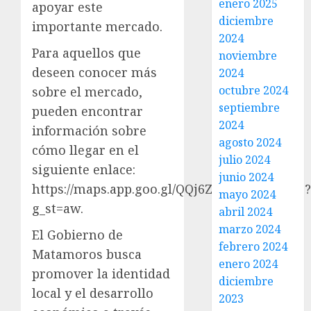
enero 2025
apoyar este
diciembre
importante mercado.
2024
Para aquellos que
noviembre
deseen conocer más
2024
octubre 2024
sobre el mercado,
septiembre
pueden encontrar
2024
información sobre
agosto 2024
cómo llegar en el
julio 2024
siguiente enlace:
junio 2024
https://maps.app.goo.gl/QQj6ZVduR3gRw35F9?
mayo 2024
g_st=aw.
abril 2024
marzo 2024
El Gobierno de
febrero 2024
Matamoros busca
enero 2024
promover la identidad
diciembre
local y el desarrollo
2023