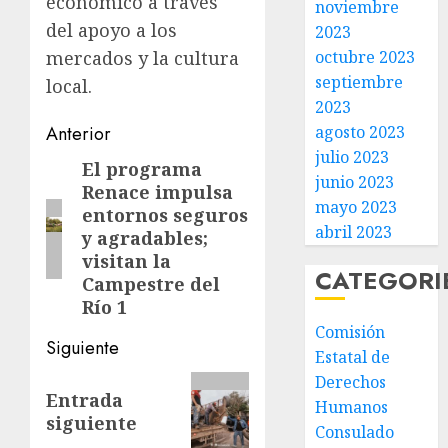
económico a través
noviembre
del apoyo a los
2023
octubre 2023
mercados y la cultura
septiembre
local.
2023
Post
agosto 2023
Anterior
julio 2023
navigation
El programa
Entrada
junio 2023
Renace impulsa
anterior:
mayo 2023
entornos seguros
abril 2023
y agradables;
visitan la
CATEGORI
Campestre del
Río 1
Comisión
Siguiente
Estatal de
Derechos
Siguiente
Entrada
Humanos
entrada:
siguiente
Consulado