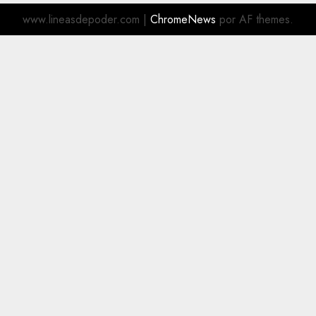
www.lineasdepoder.com
|
ChromeNews
por AF themes.