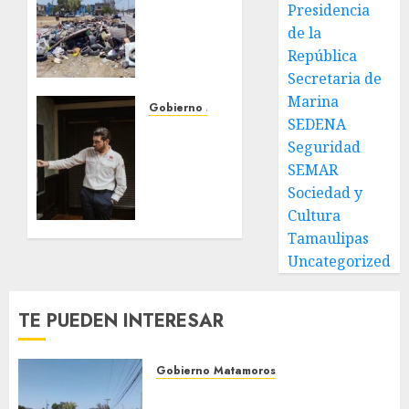
Gobierno
Presidencia
de Beto
de la
Granados
República
acciones
Secretaria de
de
Marina
limpieza
Gobierno Matamoros
SEDENA
y
Encabeza
Seguridad
rehabilitación
Beto
en Los
SEMAR
Granados
Presidentes
mesa
Sociedad y
de
Cultura
31 DE
trabajo
Tamaulipas
JULIO DE
con
2026
Uncategorized
presidentes
0
de
colonia-
TE PUEDEN INTERESAR
30 DE
JULIO DE
Gobierno Matamoros
2026
Refuerza Gobierno de Beto
0