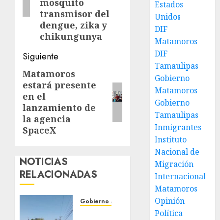
mosquito
Estados
transmisor del
Unidos
dengue, zika y
DIF
chikungunya
Matamoros
DIF
Siguiente
Tamaulipas
Matamoros
Siguiente
Gobierno
estará presente
entrada:
Matamoros
en el
Gobierno
lanzamiento de
Tamaulipas
la agencia
Inmigrantes
SpaceX
Instituto
Nacional de
NOTICIAS
Migración
RELACIONADAS
Internacional
Matamoros
Opinión
Gobierno Matamoros
Política
Refuerza