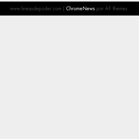
www.lineasdepoder.com
|
ChromeNews
por AF themes.