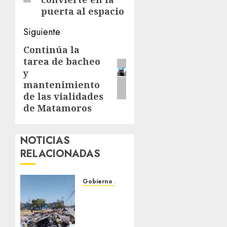
puerta al espacio
Siguiente
Continúa la
Siguiente
tarea de bacheo
entrada:
y
mantenimiento
de las vialidades
de Matamoros
NOTICIAS
RELACIONADAS
Gobierno Matamoros
Refuerza
Gobierno
de Beto