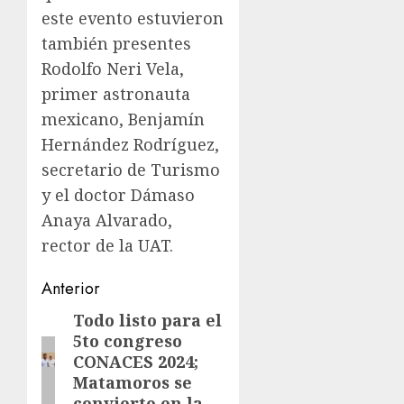
este evento estuvieron
también presentes
Rodolfo Neri Vela,
primer astronauta
mexicano, Benjamín
Hernández Rodríguez,
secretario de Turismo
y el doctor Dámaso
Anaya Alvarado,
rector de la UAT.
Post
Anterior
navigation
Todo listo para el
Entrada
5to congreso
anterior:
CONACES 2024;
Matamoros se
convierte en la