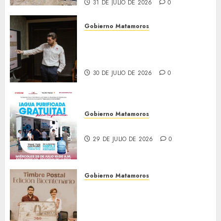
31 DE JULIO DE 2026
0
Gobierno Matamoros
Encabeza Beto Granados mesa
de trabajo con presidentes de
colonia-
30 DE JULIO DE 2026
0
Gobierno Matamoros
El agua llega hasta tu colonia
29 DE JULIO DE 2026
0
Gobierno Matamoros
El alcalde Beto Granados
encabezó una edición más de
la conferencia de prensa
Matamoros Informa,