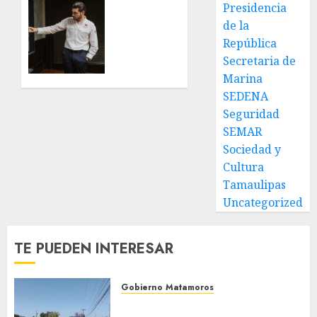
y
Encabeza
Presidencia
rehabilitación
Beto
de la
en Los
Granados
República
Presidentes
mesa
Secretaria de
de
Marina
31 DE
trabajo
JULIO DE
SEDENA
con
2026
presidentes
Seguridad
0
de
SEMAR
colonia-
Sociedad y
Cultura
30 DE
Tamaulipas
JULIO DE
2026
Uncategorized
0
TE PUEDEN INTERESAR
Gobierno Matamoros
Refuerza Gobierno de Beto