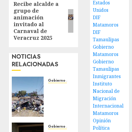
Estados
Recibe alcalde a
Siguiente
Unidos
grupo de
entrada:
animación
DIF
invitado al
Matamoros
Carnaval de
DIF
Veracruz 2025
Tamaulipas
Gobierno
Matamoros
NOTICIAS
Gobierno
RELACIONADAS
Tamaulipas
Inmigrantes
Gobierno Matamoros
Instituto
Refuerza
Nacional de
Gobierno
Migración
de Beto
Internacional
Granados
Matamoros
acciones
de
Opinión
limpieza
Gobierno Matamoros
Política