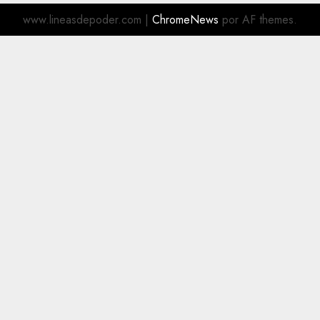
www.lineasdepoder.com
|
ChromeNews
por AF themes.