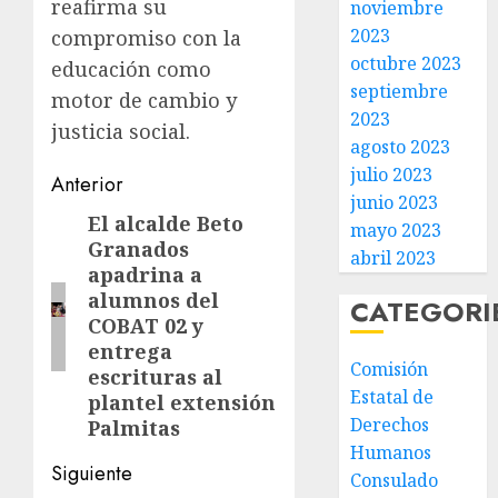
reafirma su
noviembre
2023
compromiso con la
octubre 2023
educación como
septiembre
motor de cambio y
2023
justicia social.
agosto 2023
julio 2023
Post
Anterior
junio 2023
navigation
El alcalde Beto
Entrada
mayo 2023
Granados
anterior:
abril 2023
apadrina a
alumnos del
CATEGORI
COBAT 02 y
entrega
Comisión
escrituras al
Estatal de
plantel extensión
Derechos
Palmitas
Humanos
Siguiente
Consulado