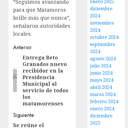
enero 2025
“Seguimos avanzando
diciembre
para que Matamoros
2024
brille más que nunca”,
noviembre
señalaron autoridades
2024
locales.
octubre 2024
septiembre
Post
Anterior
2024
navigation
Entrega Beto
Entrada
agosto 2024
Granados nuevo
anterior:
julio 2024
recibidor en la
junio 2024
Presidencia
mayo 2024
Municipal al
abril 2024
servicio de todos
marzo 2024
los
febrero 2024
matamorenses
enero 2024
Siguiente
diciembre
2023
Se reúne el
Siguiente