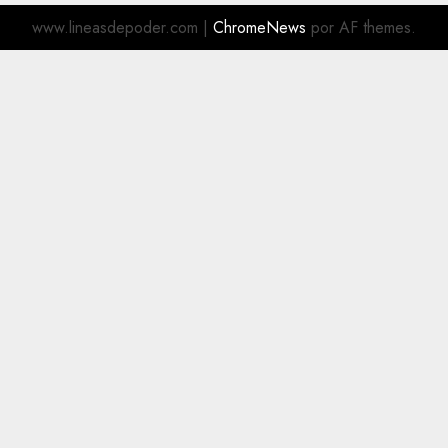
www.lineasdepoder.com
|
ChromeNews
por AF themes.