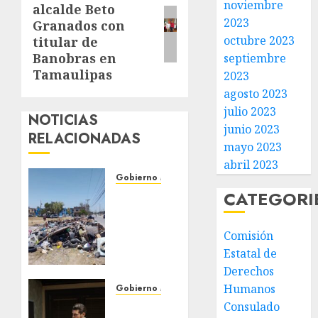
noviembre
alcalde Beto
entrada:
2023
Granados con
octubre 2023
titular de
Banobras en
septiembre
Tamaulipas
2023
agosto 2023
julio 2023
NOTICIAS
junio 2023
RELACIONADAS
mayo 2023
abril 2023
Gobierno Matamoros
CATEGORI
Refuerza
Gobierno
de Beto
Comisión
Granados
Estatal de
acciones
Derechos
de
Humanos
limpieza
Gobierno Matamoros
y
Encabeza
Consulado