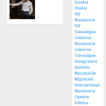
rehabilitación
Beto
Estados
en Los
Granados
Unidos
Presidentes
mesa
DIF
de
Matamoros
31 DE
trabajo
JULIO DE
DIF
con
2026
Tamaulipas
presidentes
0
Gobierno
de
colonia-
Matamoros
Gobierno
30 DE
Tamaulipas
JULIO DE
2026
Inmigrantes
0
Instituto
Nacional de
Migración
Internacional
Matamoros
Opinión
Política