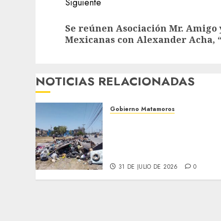
Siguiente
Siguiente
Se reúnen Asociación Mr. Amigo 
entrada:
Mexicanas con Alexander Acha, 
NOTICIAS RELACIONADAS
Gobierno Matamoros
Refuerza Gobierno de Beto
Granados acciones de
limpieza y rehabilitación
en Los Presidentes
31 DE JULIO DE 2026
0