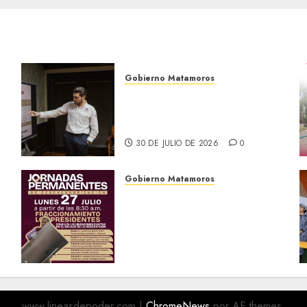
Gobierno Matamoros
Encabeza Beto Granados
mesa de trabajo con
presidentes de colonia-
30 DE JULIO DE 2026
0
Gobierno Matamoros
El Gobierno de Beto
Granados te invita a
a
participar en las Jornadas
Permanentes de
Descacharrización
o
27 DE JULIO DE 2026
0
www.lineasdepoder.com
|
ChromeNews
por AF themes.