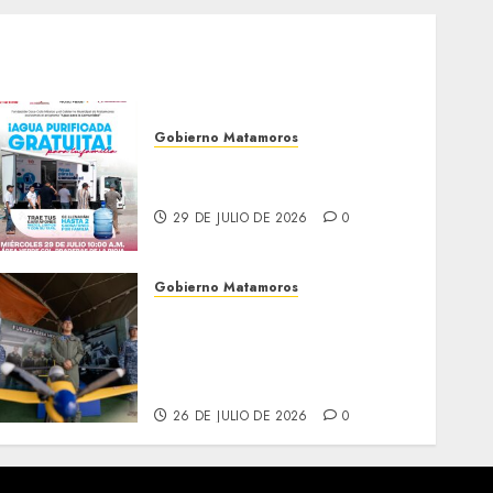
Gobierno Matamoros
El agua llega hasta tu
colonia
29 DE JULIO DE 2026
0
Gobierno Matamoros
Más de 16 mil visitantes
disfrutan la Exposición
Militar «La Gran Fuerza de
México
26 DE JULIO DE 2026
0