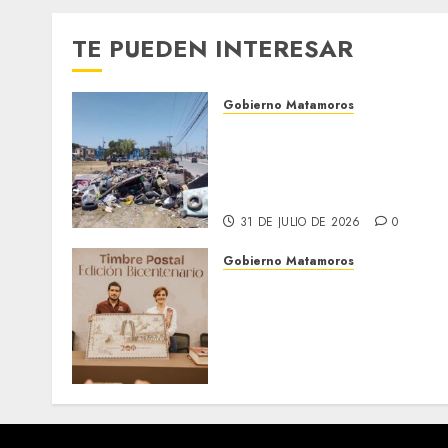
TE PUEDEN INTERESAR
Gobierno Matamoros
Refuerza Gobierno de Beto
Granados acciones de
limpieza y rehabilitación
en Los Presidentes
31 DE JULIO DE 2026
0
Gobierno Matamoros
El alcalde Beto Granados
encabezó una edición más
de la conferencia de prens
Matamoros Informa,
realizada en el Centro de
Convenciones Mundo Nuev
28 DE JULIO DE 2026
0