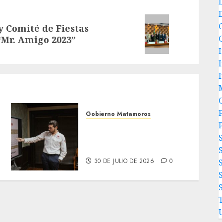
y Comité de Fiestas
“Mr. Amigo 2023”
P
Gobierno Matamoros
Encabeza Beto Granados
mesa de trabajo con
presidentes de colonia-
30 DE JULIO DE 2026
0