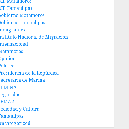
DIF Matamoros
DIF Tamaulipas
Gobierno Matamoros
Gobierno Tamaulipas
Inmigrantes
Instituto Nacional de Migración
Internacional
Matamoros
Opinión
olítica
Presidencia de la República
Secretaria de Marina
SEDENA
Seguridad
SEMAR
Sociedad y Cultura
Tamaulipas
Uncategorized