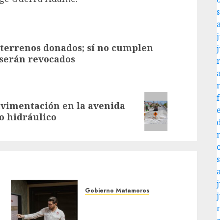
j
 terrenos donados; sí no cumplen
 serán revocados
avimentación en la avenida
o hidráulico
j
Gobierno Matamoros
Encabeza Beto Granados
mesa de trabajo con