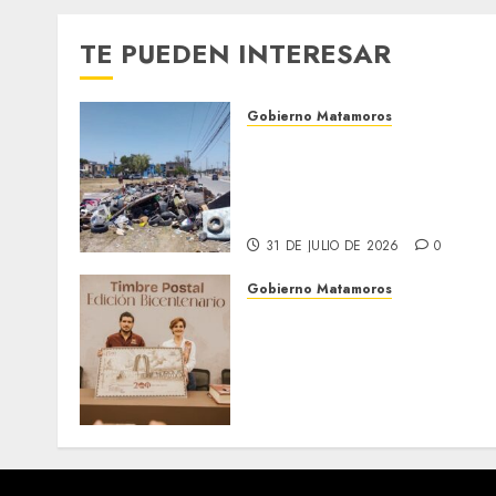
TE PUEDEN INTERESAR
Gobierno Matamoros
Refuerza Gobierno de Beto
Granados acciones de
limpieza y rehabilitación
en Los Presidentes
31 DE JULIO DE 2026
0
Gobierno Matamoros
El alcalde Beto Granados
encabezó una edición más
de la conferencia de prens
Matamoros Informa,
realizada en el Centro de
Convenciones Mundo Nuev
28 DE JULIO DE 2026
0