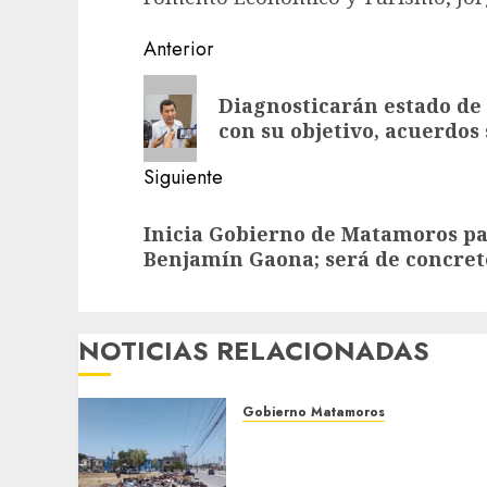
Post
Anterior
navigation
Entrada
Diagnosticarán estado de
anterior:
con su objetivo, acuerdos
Siguiente
Siguiente
Inicia Gobierno de Matamoros p
entrada:
Benjamín Gaona; será de concret
NOTICIAS RELACIONADAS
Gobierno Matamoros
Refuerza Gobierno de Beto
Granados acciones de