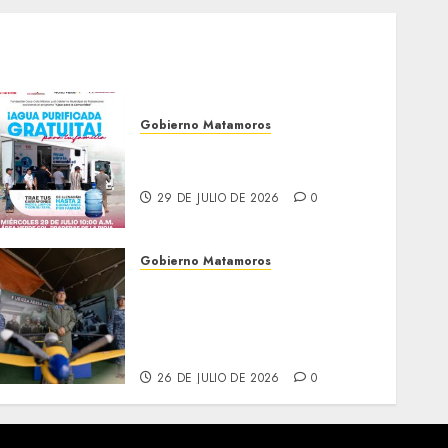
Gobierno Matamoros
El agua llega hasta tu
colonia
29 DE JULIO DE 2026
0
Gobierno Matamoros
Más de 16 mil visitantes
disfrutan la Exposición
Militar «La Gran Fuerza de
México
26 DE JULIO DE 2026
0