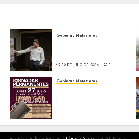
Gobierno Matamoros
Encabeza Beto Granados
mesa de trabajo con
presidentes de colonia-
30 DE JULIO DE 2026
0
Gobierno Matamoros
El Gobierno de Beto
Granados te invita a
a
participar en las Jornadas
Permanentes de
Descacharrización
o
27 DE JULIO DE 2026
0
www.lineasdepoder.com
|
ChromeNews
por AF themes.