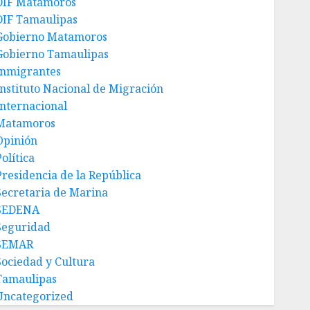
DIF Matamoros
DIF Tamaulipas
Gobierno Matamoros
Gobierno Tamaulipas
Inmigrantes
Instituto Nacional de Migración
Internacional
Matamoros
Opinión
olítica
Presidencia de la República
Secretaria de Marina
SEDENA
Seguridad
SEMAR
Sociedad y Cultura
Tamaulipas
Uncategorized