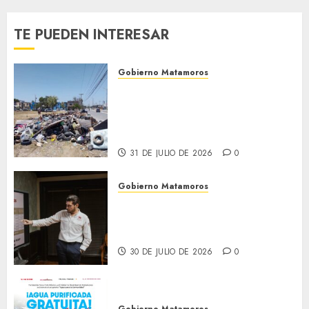
presidentes
0
de
TE PUEDEN INTERESAR
colonia-
30 DE
Gobierno Matamoros
JULIO DE
Refuerza Gobierno de Beto
2026
Granados acciones de
0
limpieza y rehabilitación en
Los Presidentes
31 DE JULIO DE 2026
0
Gobierno Matamoros
Encabeza Beto Granados mesa
de trabajo con presidentes de
colonia-
30 DE JULIO DE 2026
0
Gobierno Matamoros