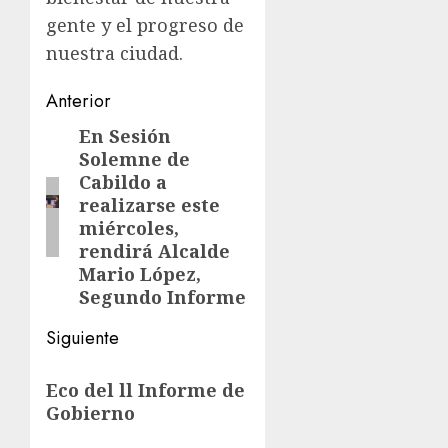
gente y el progreso de
nuestra ciudad.
Post
Anterior
navigation
En Sesión
Entrada
Solemne de
anterior:
Cabildo a
realizarse este
miércoles,
rendirá Alcalde
Mario López,
Segundo Informe
Siguiente
Siguiente
Eco del ll Informe de
entrada:
Gobierno