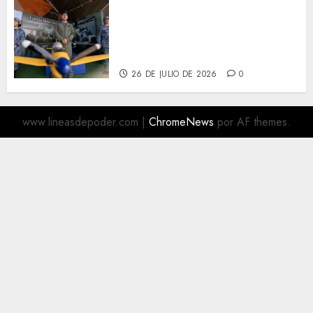
Más de 16 mil visitantes
disfrutan la Exposición
Militar «La Gran Fuerza de
México
26 DE JULIO DE 2026
0
www.lineasdepoder.com
|
ChromeNews
por AF themes.