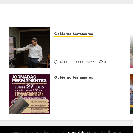
Gobierno Matamoros
Encabeza Beto Granados
mesa de trabajo con
presidentes de colonia-
30 DE JULIO DE 2026
0
Gobierno Matamoros
El Gobierno de Beto
Granados te invita a
a
participar en las Jornadas
Permanentes de
Descacharrización
o
27 DE JULIO DE 2026
0
www.lineasdepoder.com
|
ChromeNews
por AF themes.