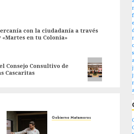
rcanía con la ciudadanía a través
 «Martes en tu Colonia»
el Consejo Consultivo de
j
s Cascaritas
Gobierno Matamoros
Encabeza Beto Granados
mesa de trabajo con