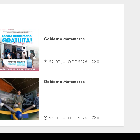
Gobierno Matamoros
El agua llega hasta tu
colonia
29 DE JULIO DE 2026
0
Gobierno Matamoros
Más de 16 mil visitantes
disfrutan la Exposición
Militar «La Gran Fuerza de
México
26 DE JULIO DE 2026
0