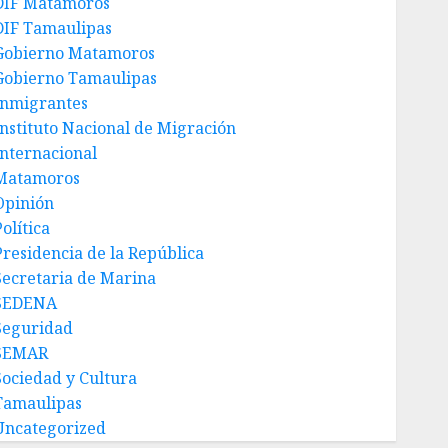
DIF Matamoros
DIF Tamaulipas
Gobierno Matamoros
Gobierno Tamaulipas
Inmigrantes
Instituto Nacional de Migración
Internacional
Matamoros
Opinión
olítica
Presidencia de la República
Secretaria de Marina
SEDENA
Seguridad
SEMAR
Sociedad y Cultura
Tamaulipas
Uncategorized