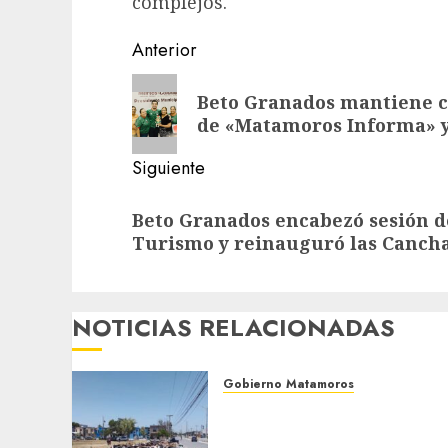
complejos.
Post
Anterior
navigation
Entrada
Beto Granados mantiene ce
anterior:
de «Matamoros Informa» y
Siguiente
Siguiente
Beto Granados encabezó sesión d
entrada:
Turismo y reinauguró las Cancha
NOTICIAS RELACIONADAS
Gobierno Matamoros
Refuerza Gobierno de Beto
Granados acciones de