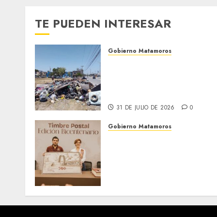
TE PUEDEN INTERESAR
Gobierno Matamoros
Refuerza Gobierno de Beto
Granados acciones de
limpieza y rehabilitación
en Los Presidentes
31 DE JULIO DE 2026
0
Gobierno Matamoros
El alcalde Beto Granados
encabezó una edición más
de la conferencia de prens
Matamoros Informa,
realizada en el Centro de
Convenciones Mundo Nuev
28 DE JULIO DE 2026
0