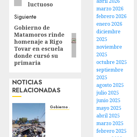
abril 2026
luctuoso
marzo 2026
febrero 2026
Siguiente
enero 2026
Gobierno de
Siguiente
diciembre
Matamoros rinde
entrada:
2025
homenaje a Rigo
noviembre
Tovar en escuela
2025
donde cursó su
octubre 2025
primaria
septiembre
2025
NOTICIAS
agosto 2025
RELACIONADAS
julio 2025
junio 2025
Gobierno Matamoros
mayo 2025
Refuerza
abril 2025
Gobierno
marzo 2025
de Beto
febrero 2025
Granados