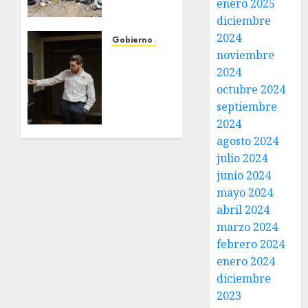
enero 2025
acciones
diciembre
de
2024
limpieza
Gobierno Matamoros
noviembre
y
Encabeza
rehabilitación
2024
Beto
en Los
Granados
octubre 2024
Presidentes
mesa
septiembre
de
2024
31 DE
trabajo
agosto 2024
JULIO DE
con
2026
julio 2024
presidentes
0
junio 2024
de
mayo 2024
colonia-
abril 2024
30 DE
marzo 2024
JULIO DE
febrero 2024
2026
0
enero 2024
diciembre
2023