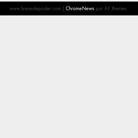
www.lineasdepoder.com
|
ChromeNews
por AF themes.