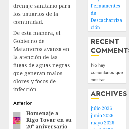
drenaje sanitario para
Permanentes
de
los usuarios de la
Descacharriza
comunidad.
ción
De esta manera, el
RECENT
Gobierno de
COMMENT
Matamoros avanza en
la atención de las
fugas de aguas negras
No hay
comentarios que
que generan malos
mostrar.
olores y focos de
infección.
ARCHIVES
Post
Anterior
julio 2026
navigation
Homenaje a
Entrada
junio 2026
Rigo Tovar en su
anterior:
mayo 2026
20° aniversario