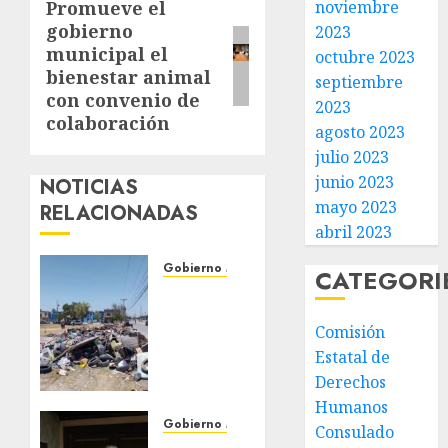
noviembre
Promueve el
Siguiente
gobierno
2023
entrada:
municipal el
octubre 2023
bienestar animal
septiembre
con convenio de
2023
colaboración
agosto 2023
julio 2023
junio 2023
NOTICIAS
mayo 2023
RELACIONADAS
abril 2023
Gobierno Matamoros
CATEGORI
Refuerza
Gobierno
Comisión
de Beto
Estatal de
Granados
acciones
Derechos
de
Humanos
limpieza
Gobierno Matamoros
Consulado
y