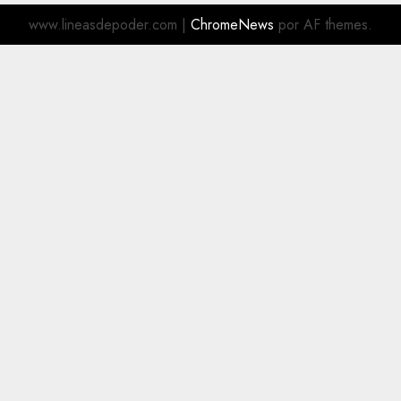
www.lineasdepoder.com
|
ChromeNews
por AF themes.