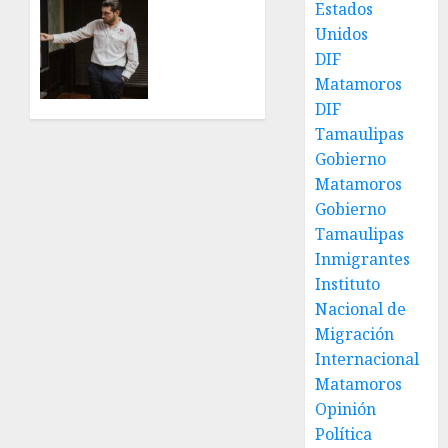
Encabeza
Estados
rehabilitación
Beto
Unidos
en Los
Granados
DIF
Presidentes
mesa
Matamoros
de
DIF
31 DE
trabajo
JULIO DE
con
Tamaulipas
2026
presidentes
Gobierno
0
de
Matamoros
colonia-
Gobierno
Tamaulipas
30 DE
Inmigrantes
JULIO DE
2026
Instituto
0
Nacional de
Migración
Internacional
Matamoros
Opinión
Política