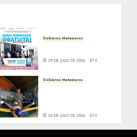
Gobierno Matamoros
El agua llega hasta tu
colonia
29 DE JULIO DE 2026
0
Gobierno Matamoros
Más de 16 mil visitantes
disfrutan la Exposición
Militar «La Gran Fuerza de
México
26 DE JULIO DE 2026
0