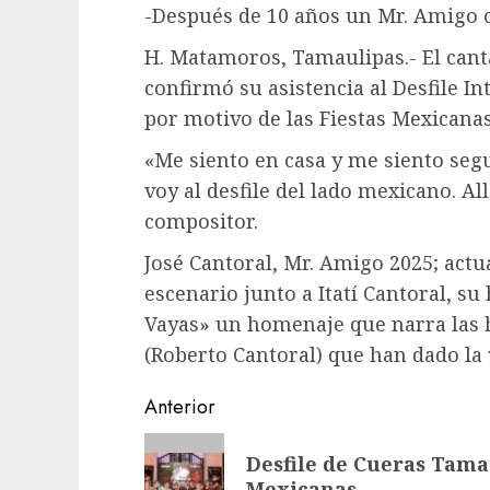
-Después de 10 años un Mr. Amigo 
H. Matamoros, Tamaulipas.- El cant
confirmó su asistencia al Desfile 
por motivo de las Fiestas Mexicanas
«Me siento en casa y me siento se
voy al desfile del lado mexicano. A
compositor.
José Cantoral, Mr. Amigo 2025; act
escenario junto a Itatí Cantoral, s
Vayas» un homenaje que narra las h
(Roberto Cantoral) que han dado la
Post
Anterior
navigation
Entrada
Desfile de Cueras Tama
anterior:
Mexicanas