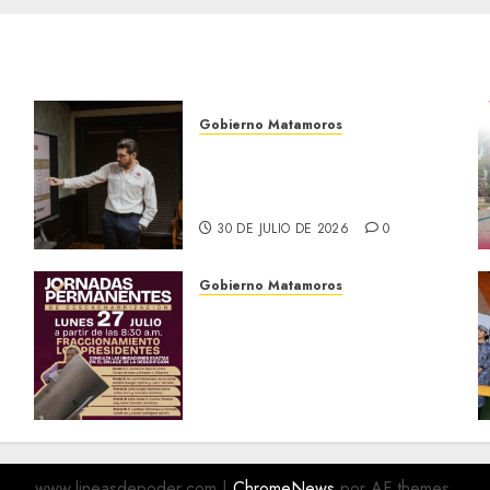
Gobierno Matamoros
Encabeza Beto Granados
mesa de trabajo con
presidentes de colonia-
30 DE JULIO DE 2026
0
Gobierno Matamoros
El Gobierno de Beto
Granados te invita a
a
participar en las Jornadas
Permanentes de
Descacharrización
o
27 DE JULIO DE 2026
0
www.lineasdepoder.com
|
ChromeNews
por AF themes.