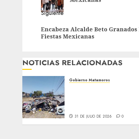
Siguiente
Siguiente
Encabeza Alcalde Beto Granados 
entrada:
Fiestas Mexicanas
NOTICIAS RELACIONADAS
Gobierno Matamoros
Refuerza Gobierno de Beto
Granados acciones de
limpieza y rehabilitación
en Los Presidentes
31 DE JULIO DE 2026
0