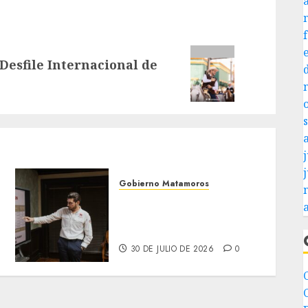
Desfile Internacional de
j
Gobierno Matamoros
Encabeza Beto Granados
mesa de trabajo con
presidentes de colonia-
30 DE JULIO DE 2026
0