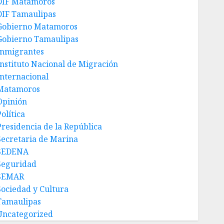
DIF Matamoros
DIF Tamaulipas
Gobierno Matamoros
Gobierno Tamaulipas
Inmigrantes
Instituto Nacional de Migración
Internacional
Matamoros
Opinión
olítica
Presidencia de la República
Secretaria de Marina
SEDENA
Seguridad
SEMAR
Sociedad y Cultura
Tamaulipas
Uncategorized