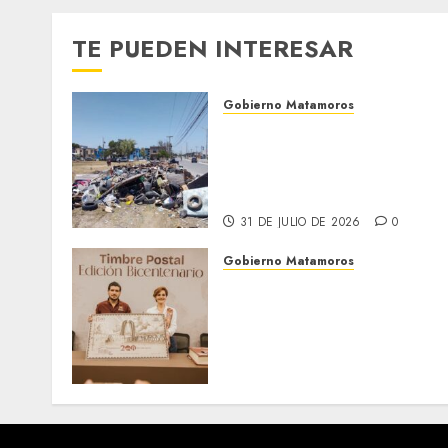
TE PUEDEN INTERESAR
Gobierno Matamoros
Refuerza Gobierno de Beto
Granados acciones de
limpieza y rehabilitación
en Los Presidentes
31 DE JULIO DE 2026
0
Gobierno Matamoros
El alcalde Beto Granados
encabezó una edición más
de la conferencia de prens
Matamoros Informa,
realizada en el Centro de
Convenciones Mundo Nuev
28 DE JULIO DE 2026
0