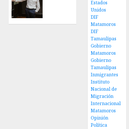
en Los
Estados
Granados
Presidentes
mesa
Unidos
de
DIF
31 DE
trabajo
Matamoros
JULIO DE
con
2026
DIF
presidentes
0
Tamaulipas
de
Gobierno
colonia-
Matamoros
30 DE
Gobierno
JULIO DE
Tamaulipas
2026
0
Inmigrantes
Instituto
Nacional de
Migración
Internacional
Matamoros
Opinión
Política