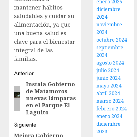
enero 2025
mantener hábitos
diciembre
saludables y cuidar su
2024
alimentación, ya que
noviembre
2024
una buena salud es
octubre 2024
clave para el bienestar
septiembre
integral de las
2024
familias.
agosto 2024
julio 2024
Post
Anterior
junio 2024
navigation
Instala Gobierno
Entrada
mayo 2024
de Matamoros
anterior:
abril 2024
nuevas lámparas
marzo 2024
en el Parque El
febrero 2024
Laguito
enero 2024
diciembre
Siguiente
2023
Mejora Gobierno
Siguiente