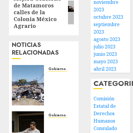
noviembre
de Matamoros
entrada:
2023
calles de la
octubre 2023
Colonia México
septiembre
Agrario
2023
agosto 2023
NOTICIAS
julio 2023
RELACIONADAS
junio 2023
mayo 2023
abril 2023
Gobierno Matamoros
Refuerza
CATEGORI
Gobierno
de Beto
Granados
Comisión
acciones
Estatal de
de
Derechos
limpieza
Gobierno Matamoros
Humanos
y
Encabeza
Consulado
rehabilitación
Beto