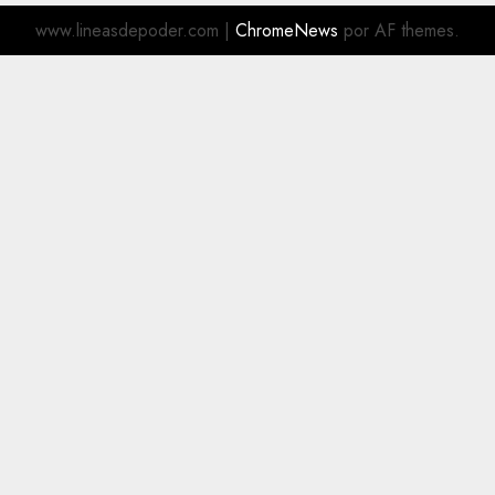
www.lineasdepoder.com
|
ChromeNews
por AF themes.