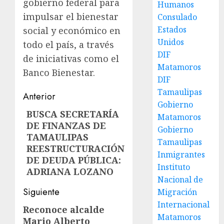
gobierno federal para
Humanos
impulsar el bienestar
Consulado
Estados
social y económico en
Unidos
todo el país, a través
DIF
de iniciativas como el
Matamoros
Banco Bienestar.
DIF
Tamaulipas
Post
Anterior
Gobierno
navigation
BUSCA SECRETARÍA
Entrada
Matamoros
DE FINANZAS DE
anterior:
Gobierno
TAMAULIPAS
Tamaulipas
REESTRUCTURACIÓN
Inmigrantes
DE DEUDA PÚBLICA:
Instituto
ADRIANA LOZANO
Nacional de
Siguiente
Migración
Internacional
Reconoce alcalde
Siguiente
Matamoros
Mario Alberto