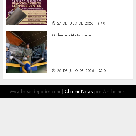
te invita a participar en las
Jornadas Permanentes de
Descacharrización
27 DE JULIO DE 2026
0
Gobierno Matamoros
Más de 16 mil visitantes
disfrutan la Exposición
Militar «La Gran Fuerza de
México
26 DE JULIO DE 2026
0
www.lineasdepoder.com
|
ChromeNews
por AF themes.