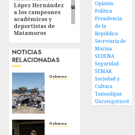
entrada:
Opinión
López Hernández
Política
a los campeones
Presidencia
académicos y
deportistas de
de la
Matamoros
República
Secretaria de
Marina
NOTICIAS
SEDENA
RELACIONADAS
Seguridad
SEMAR
Gobierno Matamoros
Sociedad y
Refuerza
Cultura
Gobierno
Tamaulipas
de Beto
Uncategorized
Granados
acciones
de
limpieza
Gobierno Matamoros
y
Encabeza