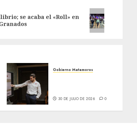
ibrio; se acaba el «Roll» en
 Granados
Gobierno Matamoros
Encabeza Beto Granados
mesa de trabajo con
presidentes de colonia-
30 DE JULIO DE 2026
0