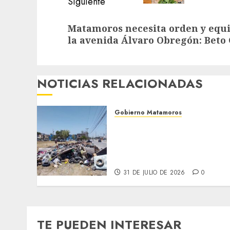
Siguiente
Siguiente
Matamoros necesita orden y equil
entrada:
la avenida Álvaro Obregón: Beto
NOTICIAS RELACIONADAS
Gobierno Matamoros
Refuerza Gobierno de Beto
Granados acciones de
limpieza y rehabilitación
en Los Presidentes
31 DE JULIO DE 2026
0
TE PUEDEN INTERESAR