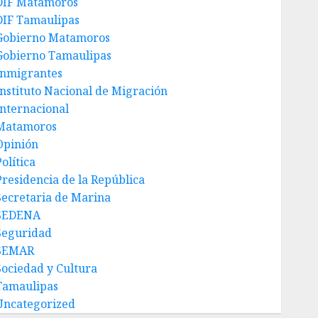
DIF Matamoros
DIF Tamaulipas
Gobierno Matamoros
Gobierno Tamaulipas
Inmigrantes
Instituto Nacional de Migración
Internacional
Matamoros
Opinión
olítica
Presidencia de la República
Secretaria de Marina
SEDENA
Seguridad
SEMAR
Sociedad y Cultura
Tamaulipas
Uncategorized