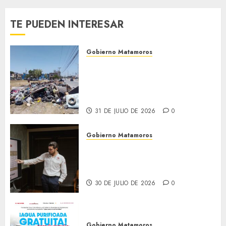
presidentes
0
de
TE PUEDEN INTERESAR
colonia-
30 DE
Gobierno Matamoros
JULIO DE
Refuerza Gobierno de Beto
2026
Granados acciones de
0
limpieza y rehabilitación en
Los Presidentes
31 DE JULIO DE 2026
0
Gobierno Matamoros
Encabeza Beto Granados mesa
de trabajo con presidentes de
colonia-
30 DE JULIO DE 2026
0
Gobierno Matamoros