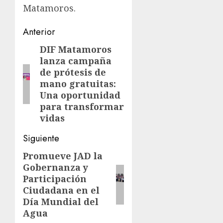
Matamoros.
Post
Anterior
navigation
DIF Matamoros
Entrada
lanza campaña
anterior:
de prótesis de
mano gratuitas:
Una oportunidad
para transformar
vidas
Siguiente
Promueve JAD la
Siguiente
Gobernanza y
entrada:
Participación
Ciudadana en el
Día Mundial del
Agua