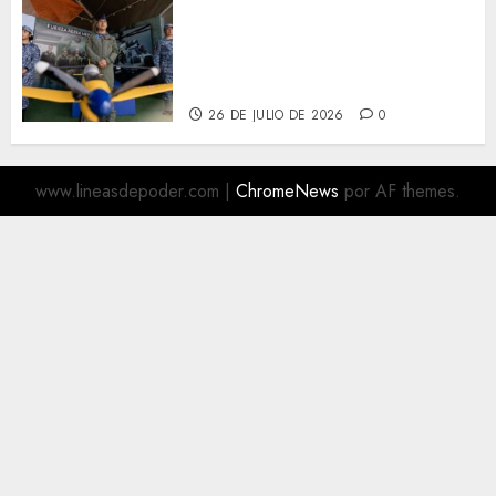
Más de 16 mil visitantes
disfrutan la Exposición
Militar «La Gran Fuerza de
México
26 DE JULIO DE 2026
0
www.lineasdepoder.com
|
ChromeNews
por AF themes.