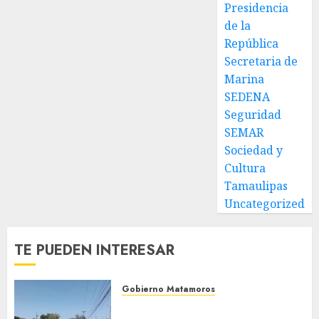
Presidencia
de
de la
colonia-
República
30 DE
Secretaria de
JULIO DE
Marina
2026
0
SEDENA
Seguridad
SEMAR
Sociedad y
Cultura
Tamaulipas
Uncategorized
TE PUEDEN INTERESAR
Gobierno Matamoros
Refuerza Gobierno de Beto