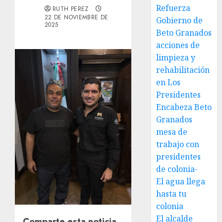
Refuerza
RUTH PEREZ
22 DE NOVIEMBRE DE
Gobierno de
2025
Beto Granados
acciones de
limpieza y
rehabilitación
en Los
Presidentes
Encabeza Beto
Granados
mesa de
trabajo con
presidentes
de colonia-
El agua llega
hasta tu
colonia
El alcalde
Comparte esta noticia