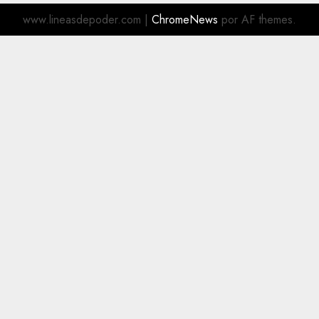
www.lineasdepoder.com
|
ChromeNews
por AF themes.