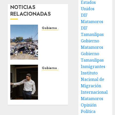
Estados
NOTICIAS
Unidos
RELACIONADAS
DIF
Matamoros
DIF
Gobierno Matamoros
Tamaulipas
Refuerza
Gobierno
Gobierno
de Beto
Matamoros
Granados
Gobierno
acciones
Tamaulipas
de
Inmigrantes
limpieza
Gobierno Matamoros
Instituto
y
Encabeza
Nacional de
rehabilitación
Beto
en Los
Migración
Granados
Presidentes
mesa
Internacional
de
Matamoros
31 DE
trabajo
Opinión
JULIO DE
con
2026
Política
presidentes
0