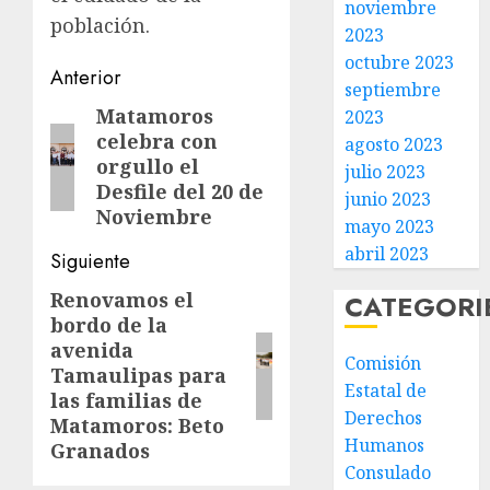
noviembre
población.
2023
octubre 2023
Post
Anterior
septiembre
navigation
Matamoros
Entrada
2023
celebra con
agosto 2023
anterior:
orgullo el
julio 2023
Desfile del 20 de
junio 2023
Noviembre
mayo 2023
abril 2023
Siguiente
Renovamos el
CATEGORI
Siguiente
bordo de la
entrada:
avenida
Comisión
Tamaulipas para
Estatal de
las familias de
Derechos
Matamoros: Beto
Humanos
Granados
Consulado