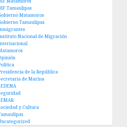
DIF Matamoros
DIF Tamaulipas
Gobierno Matamoros
Gobierno Tamaulipas
Inmigrantes
Instituto Nacional de Migración
Internacional
Matamoros
Opinión
olítica
Presidencia de la República
Secretaria de Marina
SEDENA
Seguridad
SEMAR
Sociedad y Cultura
Tamaulipas
Uncategorized