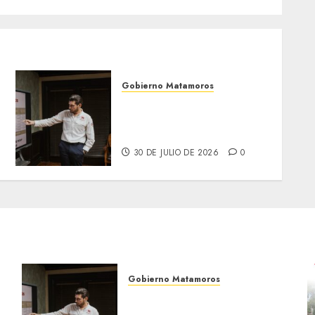
Gobierno Matamoros
Encabeza Beto Granados
mesa de trabajo con
presidentes de colonia-
30 DE JULIO DE 2026
0
Gobierno Matamoros
Encabeza Beto Granados
mesa de trabajo con