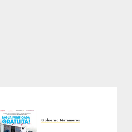
Gobierno Matamoros
El agua llega hasta tu