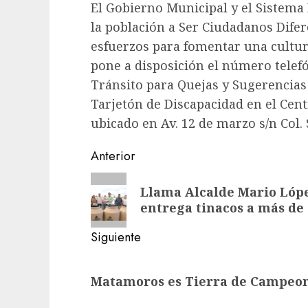
El Gobierno Municipal y el Sistema
la población a Ser Ciudadanos Dife
esfuerzos para fomentar una cultura
pone a disposición el número telefó
Tránsito para Quejas y Sugerencias 
Tarjetón de Discapacidad en el Centr
ubicado en Av. 12 de marzo s/n Col. 
Post
Anterior
navigation
Entrada
Llama Alcalde Mario Lópe
anterior:
entrega tinacos a más de 
Siguiente
Siguiente
Matamoros es Tierra de Campeo
entrada: