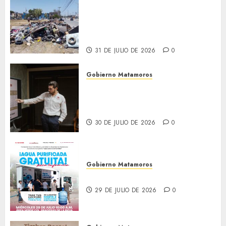
Refuerza Gobierno de Beto
Granados acciones de
limpieza y rehabilitación en
Los Presidentes
31 DE JULIO DE 2026
0
Gobierno Matamoros
Encabeza Beto Granados mesa
de trabajo con presidentes de
colonia-
30 DE JULIO DE 2026
0
Gobierno Matamoros
El agua llega hasta tu colonia
29 DE JULIO DE 2026
0