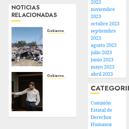
2023
NOTICIAS
noviembre
RELACIONADAS
2023
octubre 2023
septiembre
Gobierno Matamoros
Refuerza
2023
Gobierno
agosto 2023
de Beto
julio 2023
Granados
junio 2023
acciones
mayo 2023
de
abril 2023
limpieza
Gobierno Matamoros
y
Encabeza
CATEGORI
rehabilitación
Beto
en Los
Granados
Presidentes
mesa
Comisión
de
Estatal de
31 DE
trabajo
Derechos
JULIO DE
con
2026
Humanos
presidentes
0