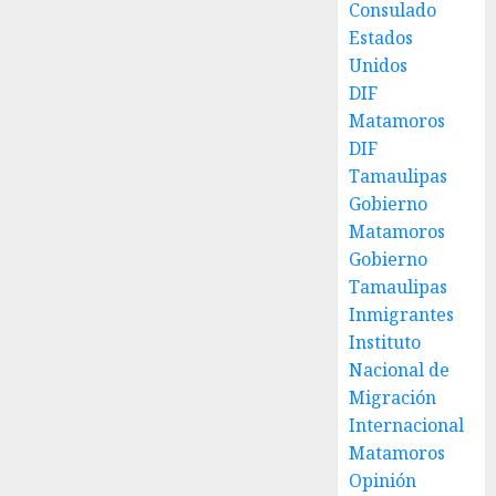
Consulado
de
Estados
colonia-
Unidos
30 DE
DIF
JULIO DE
Matamoros
2026
0
DIF
Tamaulipas
Gobierno
Matamoros
Gobierno
Tamaulipas
Inmigrantes
Instituto
Nacional de
Migración
Internacional
Matamoros
Opinión