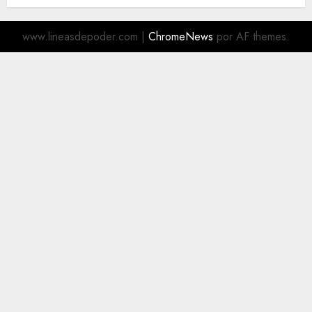
www.lineasdepoder.com
|
ChromeNews
por AF themes.