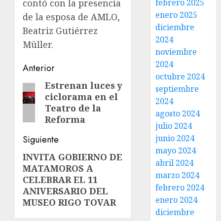
contó con la presencia
febrero 2025
enero 2025
de la esposa de AMLO,
diciembre
Beatriz Gutiérrez
2024
Müller.
noviembre
2024
Post
Anterior
octubre 2024
navigation
Estrenan luces y
Entrada
septiembre
ciclorama en el
anterior:
2024
Teatro de la
agosto 2024
Reforma
julio 2024
junio 2024
Siguiente
mayo 2024
INVITA GOBIERNO DE
Siguiente
abril 2024
MATAMOROS A
entrada:
marzo 2024
CELEBRAR EL 11
febrero 2024
ANIVERSARIO DEL
enero 2024
MUSEO RIGO TOVAR
diciembre