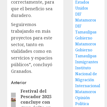
correctamente, para
Estados
Unidos
que el beneficio sea
DIF
duradero.
Matamoros
Seguiremos
DIF
trabajando en más
Tamaulipas
proyectos para este
Gobierno
Matamoros
sector, tanto en
Gobierno
vialidades como en
Tamaulipas
servicios y espacios
Inmigrantes
públicos”, concluyó
Instituto
Granados.
Nacional de
Migración
Post
Anterior
Internacional
navigation
Festival del
Entrada
Matamoros
Pescador 2025
Opinión
anterior:
concluye con
Política