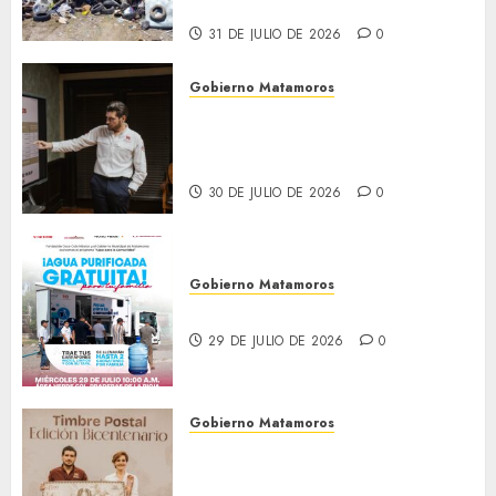
Los Presidentes
31 DE JULIO DE 2026
0
Gobierno Matamoros
Encabeza Beto Granados mesa
de trabajo con presidentes de
colonia-
30 DE JULIO DE 2026
0
Gobierno Matamoros
El agua llega hasta tu colonia
29 DE JULIO DE 2026
0
Gobierno Matamoros
El alcalde Beto Granados
encabezó una edición más de