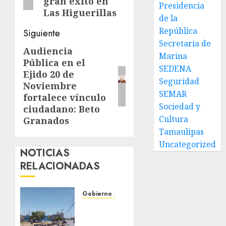
gran éxito en
Presidencia
Las Higuerillas
de la
República
Siguiente
Secretaria de
Audiencia
Siguiente
Marina
Pública en el
entrada:
SEDENA
Ejido 20 de
Seguridad
Noviembre
SEMAR
fortalece vínculo
Sociedad y
ciudadano: Beto
Cultura
Granados
Tamaulipas
Uncategorized
NOTICIAS
RELACIONADAS
Gobierno Matamoros
Refuerza
Gobierno