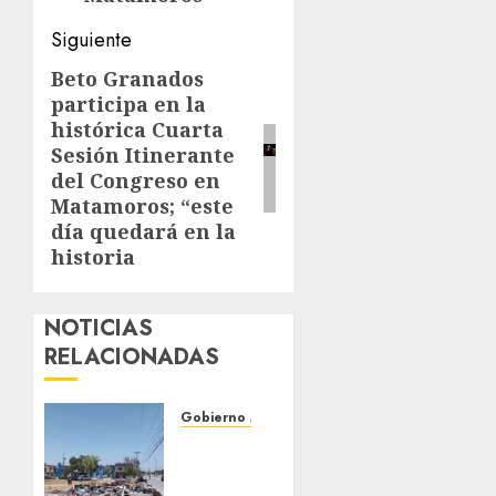
Siguiente
Beto Granados
Siguiente
participa en la
entrada:
histórica Cuarta
Sesión Itinerante
del Congreso en
Matamoros; “este
día quedará en la
historia
NOTICIAS
RELACIONADAS
Gobierno Matamoros
Refuerza
Gobierno
de Beto