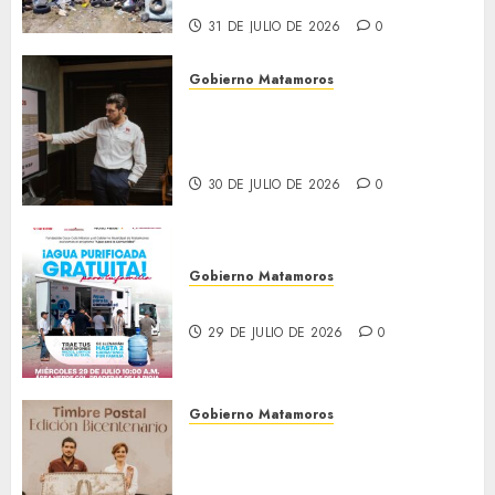
31 DE JULIO DE 2026
0
Gobierno Matamoros
Encabeza Beto Granados mesa
de trabajo con presidentes de
colonia-
30 DE JULIO DE 2026
0
Gobierno Matamoros
El agua llega hasta tu colonia
29 DE JULIO DE 2026
0
Gobierno Matamoros
El alcalde Beto Granados
encabezó una edición más de
la conferencia de prensa