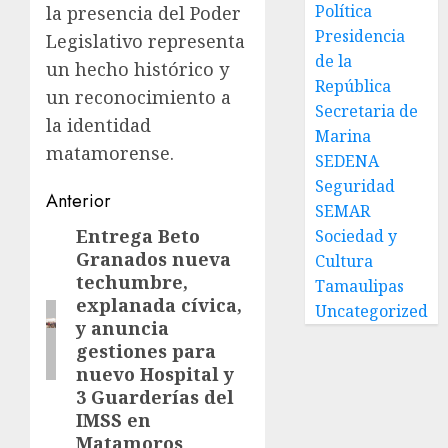
Política
la presencia del Poder
Presidencia
Legislativo representa
de la
un hecho histórico y
República
un reconocimiento a
Secretaria de
la identidad
Marina
matamorense.
SEDENA
Seguridad
Post
Anterior
SEMAR
navigation
Entrega Beto
Sociedad y
Entrada
Granados nueva
Cultura
anterior:
techumbre,
Tamaulipas
explanada cívica,
Uncategorized
y anuncia
gestiones para
nuevo Hospital y
3 Guarderías del
IMSS en
Matamoros