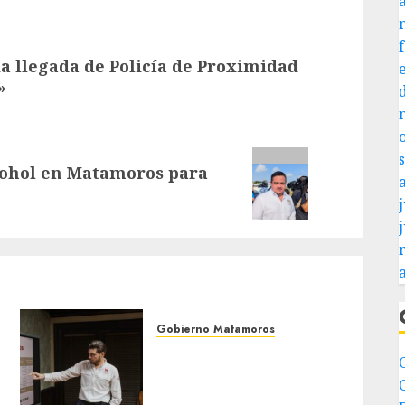
a llegada de Policía de Proximidad
»
lcohol en Matamoros para
j
Gobierno Matamoros
Encabeza Beto Granados
mesa de trabajo con
presidentes de colonia-