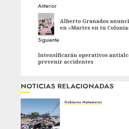
Post
Anterior
navigation
Entrada
Alberto Granados anunci
anterior:
en «Martes en tu Colonia
Siguiente
Siguiente
Intensificarán operativos antia
entrada:
prevenir accidentes
NOTICIAS RELACIONADAS
Gobierno Matamoros
Refuerza Gobierno de Beto
Granados acciones de
limpieza y rehabilitación
en Los Presidentes