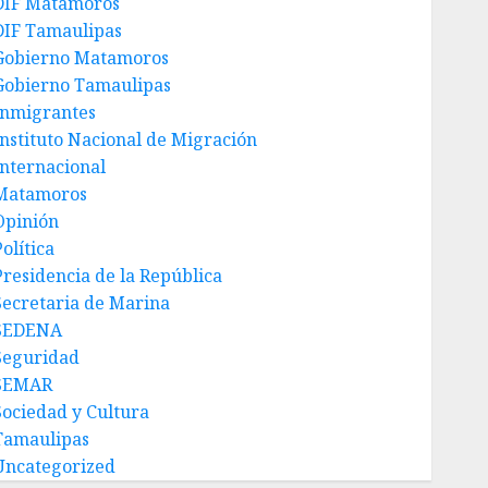
DIF Matamoros
DIF Tamaulipas
Gobierno Matamoros
Gobierno Tamaulipas
Inmigrantes
Instituto Nacional de Migración
Internacional
Matamoros
Opinión
olítica
Presidencia de la República
Secretaria de Marina
SEDENA
Seguridad
SEMAR
Sociedad y Cultura
Tamaulipas
Uncategorized