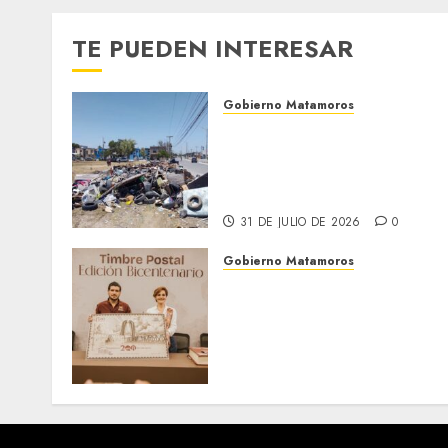
TE PUEDEN INTERESAR
Gobierno Matamoros
Refuerza Gobierno de Beto
Granados acciones de
limpieza y rehabilitación
en Los Presidentes
31 DE JULIO DE 2026
0
Gobierno Matamoros
El alcalde Beto Granados
encabezó una edición más
de la conferencia de prens
Matamoros Informa,
realizada en el Centro de
Convenciones Mundo Nuev
28 DE JULIO DE 2026
0