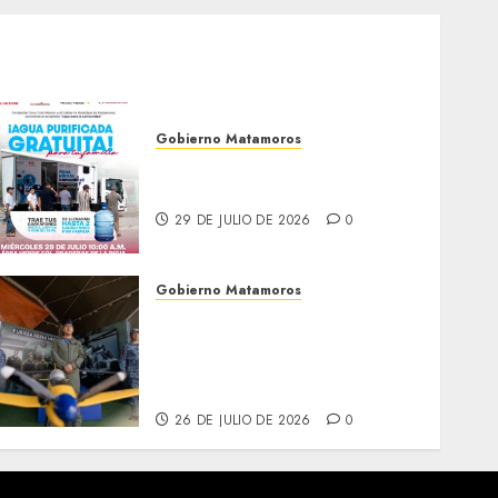
Gobierno Matamoros
El agua llega hasta tu
colonia
29 DE JULIO DE 2026
0
Gobierno Matamoros
Más de 16 mil visitantes
disfrutan la Exposición
Militar «La Gran Fuerza de
México
26 DE JULIO DE 2026
0