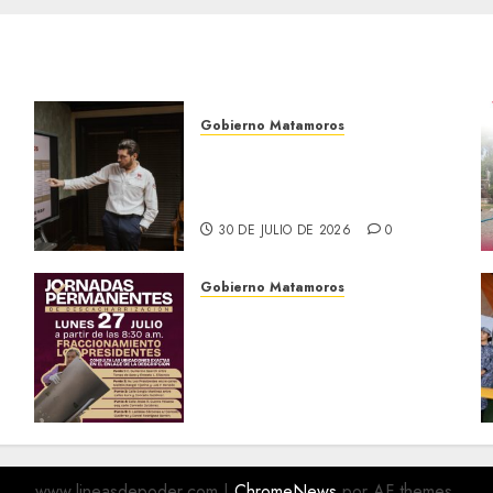
Gobierno Matamoros
Encabeza Beto Granados
mesa de trabajo con
presidentes de colonia-
30 DE JULIO DE 2026
0
Gobierno Matamoros
El Gobierno de Beto
Granados te invita a
a
participar en las Jornadas
Permanentes de
Descacharrización
o
27 DE JULIO DE 2026
0
www.lineasdepoder.com
|
ChromeNews
por AF themes.