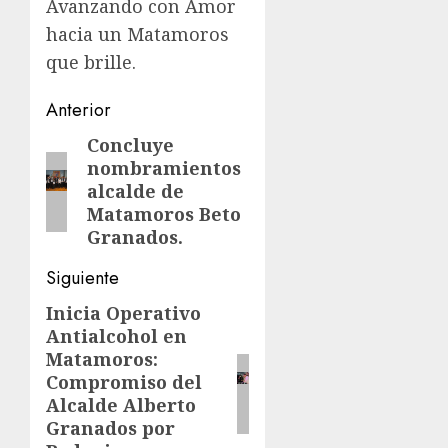
Avanzando con Amor
hacia un Matamoros
que brille.
Post
Anterior
navigation
Concluye
Entrada
nombramientos
anterior:
alcalde de
Matamoros Beto
Granados.
Siguiente
Inicia Operativo
Siguiente
Antialcohol en
entrada:
Matamoros:
Compromiso del
Alcalde Alberto
Granados por