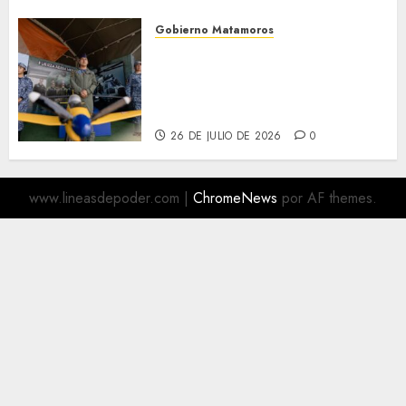
Gobierno Matamoros
Más de 16 mil visitantes
disfrutan la Exposición
Militar «La Gran Fuerza de
México
26 DE JULIO DE 2026
0
www.lineasdepoder.com
|
ChromeNews
por AF themes.